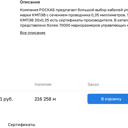
Описание
Компания РОСКАБ предлагает большой выбор кабелей у
марки КМПЭВ с сечением проводника 0,35 миллиметров. 
КМПЭВ 30х0,35 есть сертификаты производителя. В ката
представлено более 70000 маркоразмеров управляющих 
работаем в тесном сотрудничестве с такими предприятиям
Все описание
«СЕВКАБЕЛЬ», ОАО «КАМКАБЕЛЬ», ОАО «ЭКЗ». Склады д
РОСКАБ находятся по всей России. Все это является про
фундаментом долгого и выгодного сотрудничества с нами
Наличие
Заказ
1 руб.
216 258 м
В корзину
Сертификаты