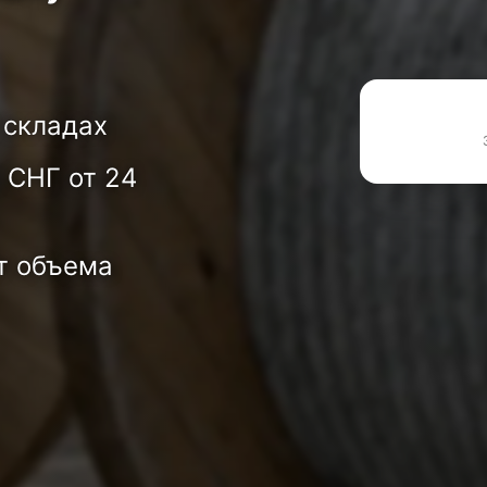
 складах
 СНГ от 24
т объема