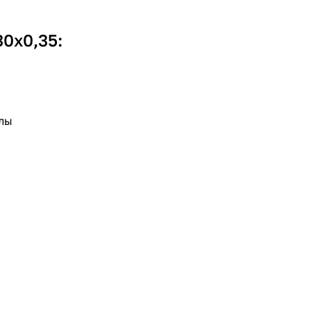
0х0,35:
илы