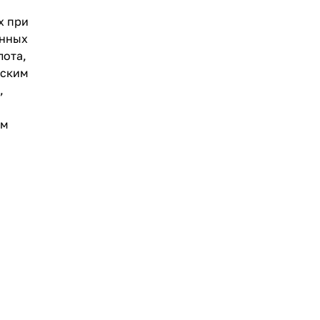
х при
янных
лота,
еским
,
ем