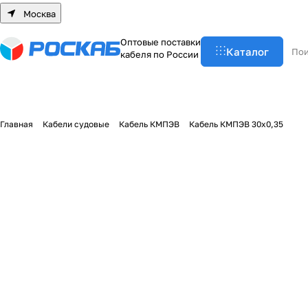
Москва
О
п
т
о
в
ы
е
п
о
с
т
а
в
к
и
Каталог
к
а
б
е
л
я
п
о
Р
о
с
с
и
и
Главная
Кабели судовые
Кабель КМПЭВ
Кабель КМПЭВ 30х0,35