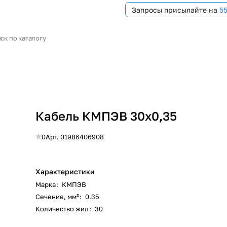
Запросы присылайте на
5
Кабель КМПЭВ 30х0,35
0
Арт.
01986406908
Характеристики
Марка
:
КМПЭВ
Сечение, мм²
:
0.35
Количество жил
:
30