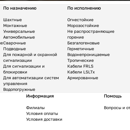
По назначению
По исполнению
Шахтные
Огнестойкие
Монтажные
Морозостойкие
Универсальные
Не распространяющие
Автомобильные
горение
ые
Сварочные
Безгалогеновые
Подводные
Герметичные
Для пожарной и охранной
Водонепроницаемые
сигнализации
Тропические
Для сигнализации и
Кабели FRLS
блокировки
Кабели LSLTx
Для автоматизации систем
Армированные
управления
Водопогружные
Информация
Помощь
Филиалы
Вопросы и о
Условия оплаты
Условия доставки