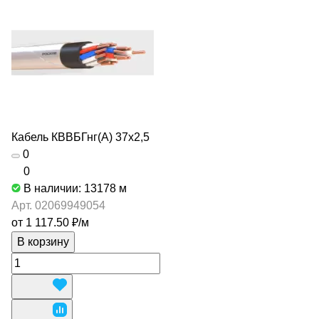
Кабель КВВБГнг(А) 37х2,5
0
0
В наличии: 13178
м
Арт.
02069949054
от 1 117.50 ₽/
м
В корзину