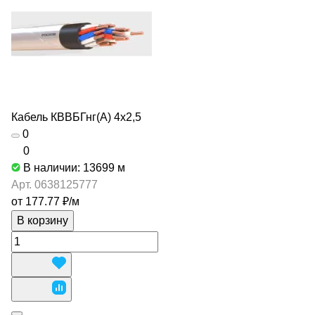
Кабель КВВБГнг(А) 4х2,5
0
0
В наличии: 13699
м
Арт.
0638125777
от 177.77 ₽/
м
В корзину