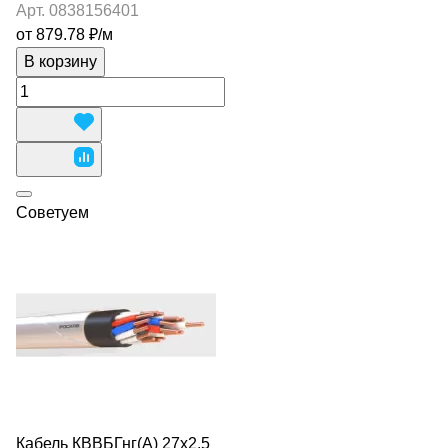
Арт.
0838156401
от 879.78 ₽/
м
В корзину
Советуем
Кабель КВВБГнг(А) 27х2,5