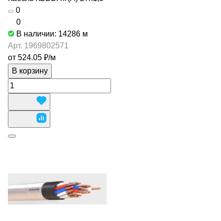
0
0
В наличии: 14286
м
Арт.
1969802571
от 524.05 ₽/
м
В корзину