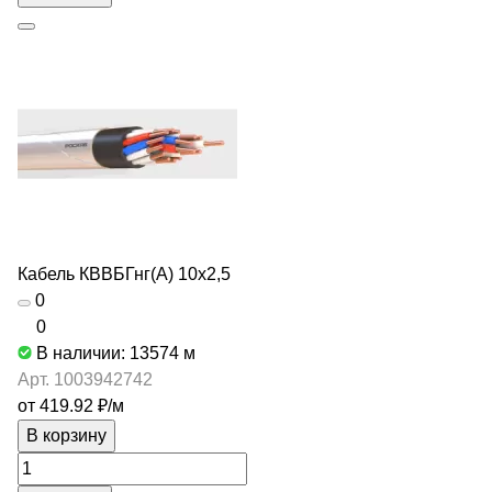
Кабель КВВБГнг(А) 10х2,5
0
0
В наличии: 13574
м
Арт.
1003942742
от 419.92 ₽/
м
В корзину