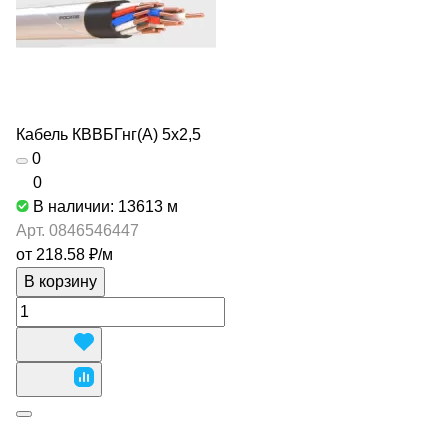
Кабель КВВБГнг(А) 5х2,5
0
0
В наличии: 13613
м
Арт.
0846546447
от 218.58 ₽/
м
В корзину