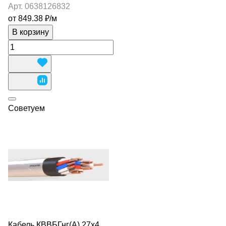
Арт.
0638126832
от 849.38 ₽/
м
В корзину
Советуем
Кабель КВВБГнг(А) 27х4