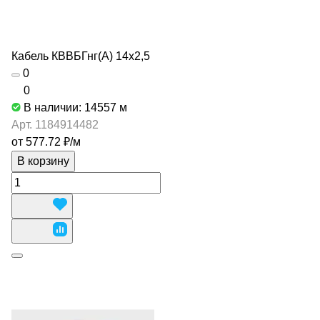
Кабель КВВБГнг(А) 14х2,5
0
0
В наличии: 14557
м
Арт.
1184914482
от 577.72 ₽/
м
В корзину