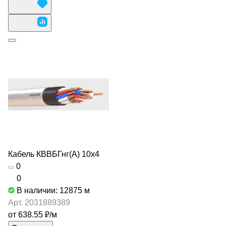
Кабель КВВБГнг(А) 10х4
0
0
В наличии: 12875
м
Арт.
2031889389
от 638.55 ₽/
м