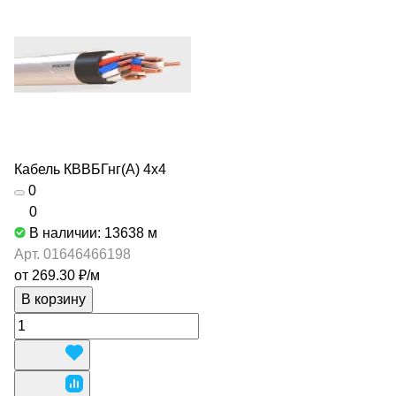
Кабель КВВБГнг(А) 4х4
0
0
В наличии: 13638
м
Арт.
01646466198
от 269.30 ₽/
м
В корзину