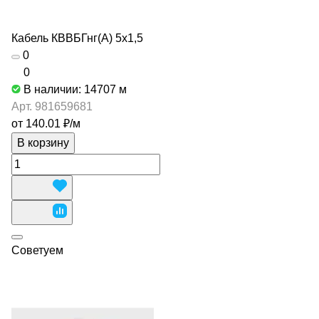
Кабель КВВБГнг(А) 5х1,5
0
0
В наличии: 14707
м
Арт.
981659681
от 140.01 ₽/
м
В корзину
Советуем