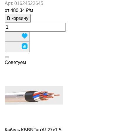
Арт.
01624522645
от 480.34 ₽/
м
В корзину
Советуем
Кабель КВВБГнг(А) 27х1,5