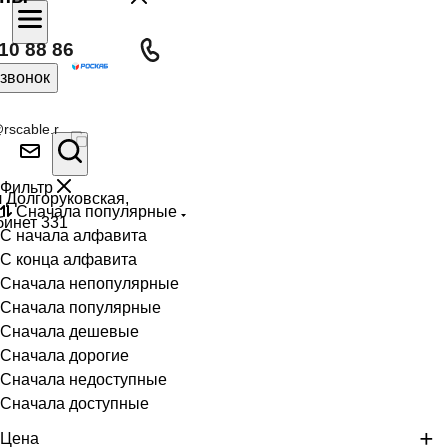
10 88 86
 звонок
rscable.r
Фильтр
л Долгоруковская,
Сначала популярные
бинет 331
С начала алфавита
С конца алфавита
Сначала непопулярные
Сначала популярные
Сначала дешевые
Сначала дорогие
Сначала недоступные
Сначала доступные
Цена