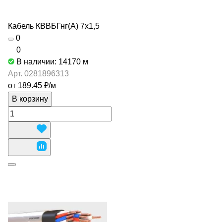
Кабель КВВБГнг(А) 7х1,5
0
0
В наличии: 14170
м
Арт.
0281896313
от 189.45 ₽/
м
В корзину