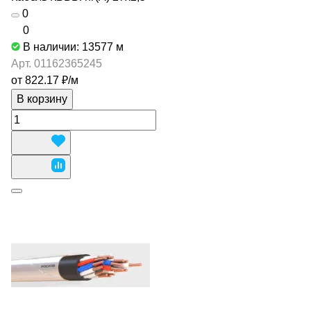
0
0
В наличии: 13577
м
Арт.
01162365245
от 822.17 ₽/
м
В корзину