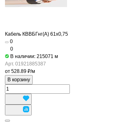
Кабель КВВБГнг(А) 61х0,75
0
0
В наличии: 215071
м
Арт.
01921885387
от 528.89 ₽/
м
В корзину