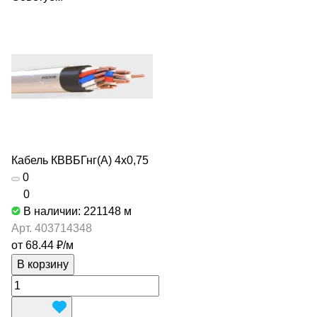
Кабель КВВБГнг(А) 4х0,75
0
0
В наличии: 221148
м
Арт.
403714348
от 68.44 ₽/
м
В корзину