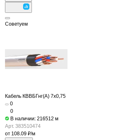
Советуем
Кабель КВВБГнг(А) 7х0,75
0
0
В наличии: 216512
м
Арт.
383510474
от 108.09 ₽/
м