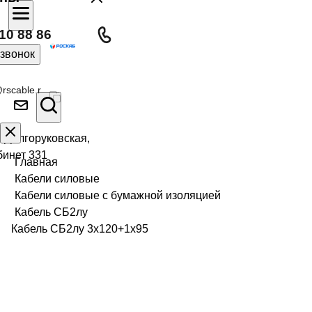
10 88 86
 звонок
rscable.r
л Долгоруковская,
бинет 331
Главная
Кабели силовые
Кабели силовые с бумажной изоляцией
Кабель СБ2лу
Кабель СБ2лу 3х120+1х95