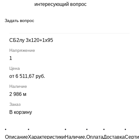
интересующий вопрос
Задать вопрос
СБ2лу 3х120+1х95
1
от 6 511,67 руб.
2 986 м
В корзину
Описание
Характеристики
Наличие,
Оплата
Доставка
Серт