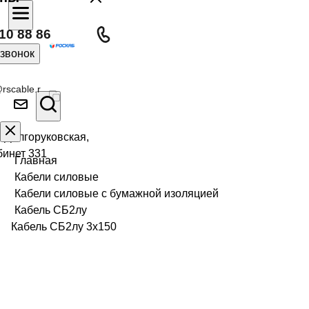
10 88 86
 звонок
rscable.r
л Долгоруковская,
бинет 331
Главная
Кабели силовые
Кабели силовые с бумажной изоляцией
Кабель СБ2лу
Кабель СБ2лу 3х150