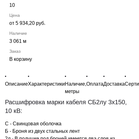
10
от 5 934,20 руб.
3 061 м
В корзину
Описание
Характеристики
Наличие,
Оплата
Доставка
Серт
метры
Расшифровка марки кабеля СБ2лу 3х150,
10 кВ:
С - Свинцовая оболочка
Б - Броня из двух стальных лент
2л - В подушке под броней имеется два слоя из