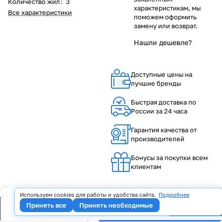
Количество жил
:
3
характеристикам, мы
Все характеристики
поможем оформить
замену или возврат.
Нашли дешевле?
Доступные цены на
лучшие бренды
Быстрая доставка по
России за 24 часа
Гарантия качества от
производителей
Бонусы за покупки всем
клиентам
Уважаемые клиенты,
Используем cookies для работы и удобства сайта.
Подробнее
мы всегда стараемся
В корзину
Принять все
Принять необходимые
предоставить вам
В корзину
лучшие по рынку