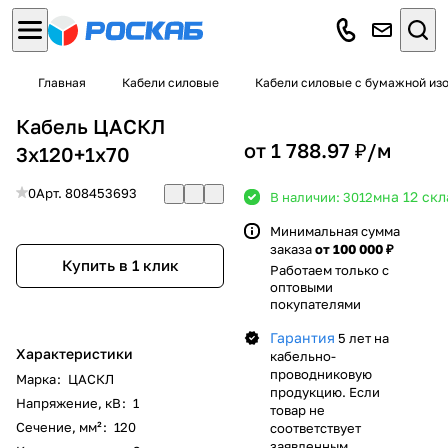
Главная
Кабели силовые
Кабели силовые с бумажной из
Кабель ЦАСКЛ
от 1 788.97 ₽/
м
3х120+1х70
0
Арт.
808453693
на 12 ск
В наличии: 3012
м
Минимальная сумма
заказа
от 100 000 ₽
Купить в 1 клик
Работаем только с
оптовыми
покупателями
Гарантия
5 лет на
Характеристики
кабельно-
проводниковую
Марка
:
ЦАСКЛ
продукцию. Если
Напряжение, кВ
:
1
товар не
Сечение, мм²
:
120
соответствует
заявленным