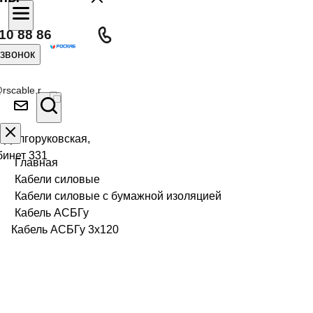
10 88 86
 звонок
rscable.r
л Долгоруковская,
бинет 331
Главная
Кабели силовые
Кабели силовые с бумажной изоляцией
Кабель АСБГу
Кабель АСБГу 3х120