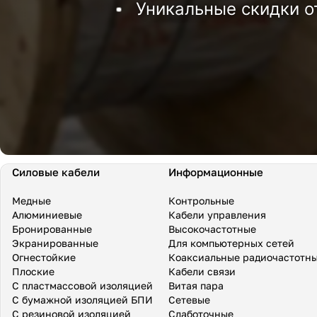
Уникальные скидки о
Силовые кабели
Информационные
Медные
Контрольные
Алюминиевые
Кабели управления
Бронированные
Высокочастотные
Экранированные
Для компьютерных сетей
Огнестойкие
Коаксиальные радиочастотн
Плоские
Кабели связи
С пластмассовой изоляцией
Витая пара
С бумажной изоляцией БПИ
Сетевые
С резиновой изоляцией
Слаботочные