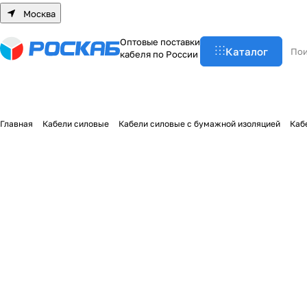
Москва
О
п
т
о
в
ы
е
п
о
с
т
а
в
к
и
Каталог
к
а
б
е
л
я
п
о
Р
о
с
с
и
и
Главная
Кабели силовые
Кабели силовые с бумажной изоляцией
Каб