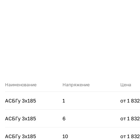
Наименование
Напряжение
Цена
АСБГу 3х185
1
от 1 832
АСБГу 3х185
6
от 1 832
АСБГу 3х185
10
от 1 832