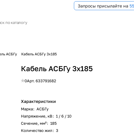
Запросы присылайте на
5
ель АСБГу
Кабель АСБГу 3х185
Кабель АСБГу 3х185
0
Арт.
633791682
Характеристики
Марка
:
АСБГу
Напряжение, кВ
:
1 / 6 / 10
Сечение, мм²
:
185
Количество жил
:
3