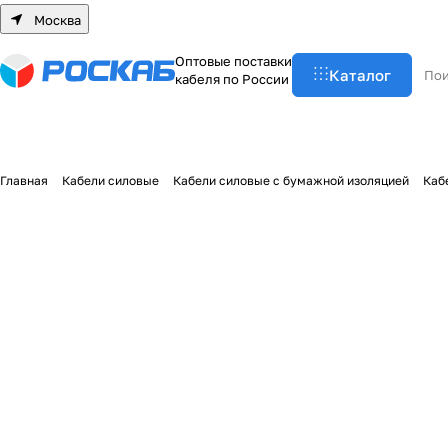
Москва
О
п
т
о
в
ы
е
п
о
с
т
а
в
к
и
Каталог
к
а
б
е
л
я
п
о
Р
о
с
с
и
и
Главная
Кабели силовые
Кабели силовые с бумажной изоляцией
Каб