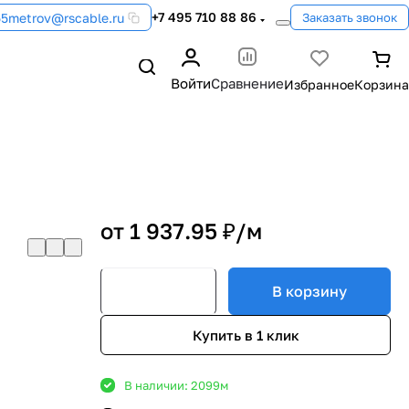
+7 495 710 88 86
55metrov@rscable.ru
Заказать звонок
Войти
Сравнение
от 1 937.95 ₽/
м
В корзину
Купить в 1 клик
В наличии: 2099
м