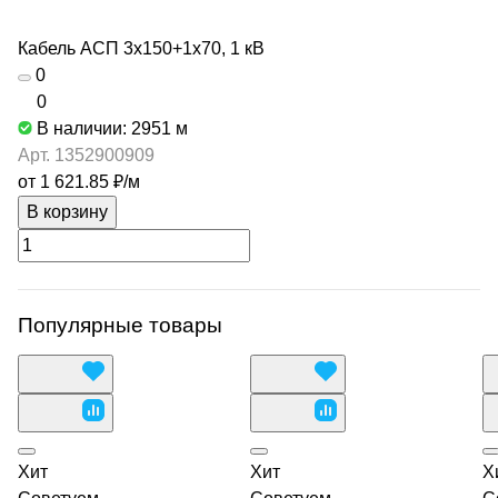
Кабель АСП 3х150+1х70, 1 кВ
0
0
В наличии: 2951
м
Арт.
1352900909
от 1 621.85 ₽/
м
В корзину
Популярные товары
Хит
Хит
Х