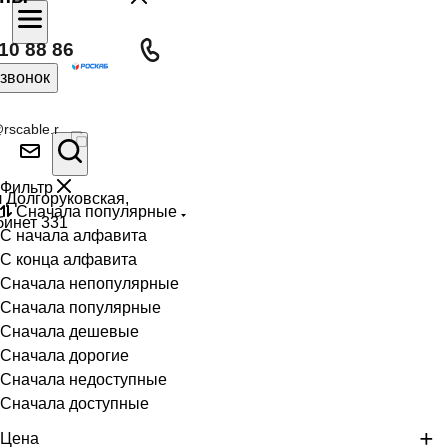
10 88 86
 звонок
rscable.r
Фильтр
л Долгоруковская,
Сначала популярные
бинет 331
С начала алфавита
С конца алфавита
Сначала непопулярные
Сначала популярные
Сначала дешевые
Сначала дорогие
Сначала недоступные
Сначала доступные
Цена