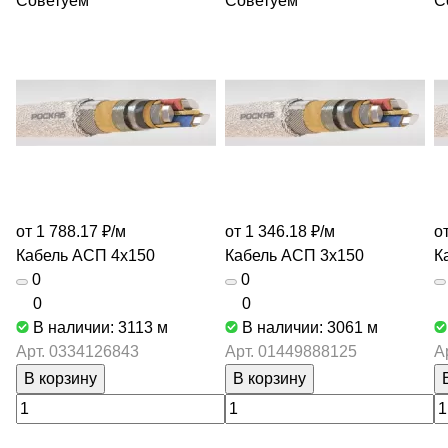
Советуем
Советуем
С
от 1 788.17 ₽/
м
от 1 346.18 ₽/
м
о
Кабель АСП 4х150
Кабель АСП 3х150
К
0
0
0
0
В наличии: 3113
м
В наличии: 3061
м
Арт.
0334126843
Арт.
01449888125
А
В корзину
В корзину