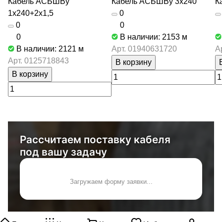
Кабель АСБШВу
Кабель АСБШВу 3х240
К
1х240+2х1,5
0
0
0
0
В наличии: 2153
м
В наличии: 2121
м
Арт.
01940631720
А
Арт.
0125718843
В корзину
В корзину
Рассчитаем поставку кабеля
под вашу задачу
Загружаем форму заявки...