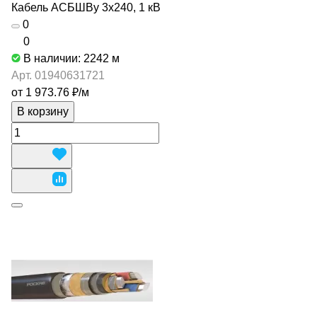
Кабель АСБШВу 3х240, 1 кВ
0
0
В наличии: 2242
м
Арт.
01940631721
от 1 973.76 ₽/
м
В корзину