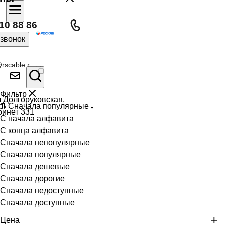
10 88 86
 звонок
rscable.r
Фильтр
л Долгоруковская,
Сначала популярные
бинет 331
С начала алфавита
С конца алфавита
Сначала непопулярные
Сначала популярные
Сначала дешевые
Сначала дорогие
Сначала недоступные
Сначала доступные
Цена