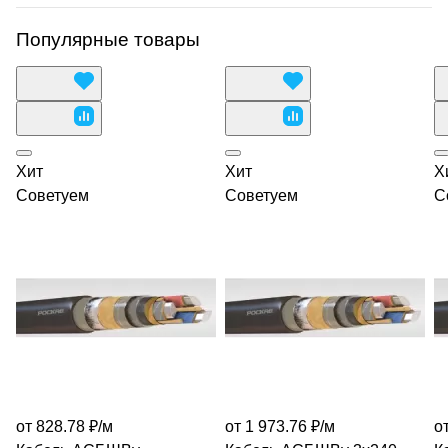
Популярные товары
Хит
Хит
Х
Советуем
Советуем
С
от 828.78 ₽/
м
от 1 973.76 ₽/
м
о