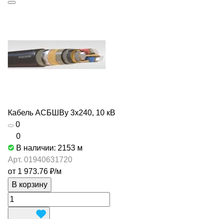
Кабель АСБШВу 3х240, 10 кВ
0
0
В наличии: 2153
м
Арт.
01940631720
от 1 973.76 ₽/
м
В корзину