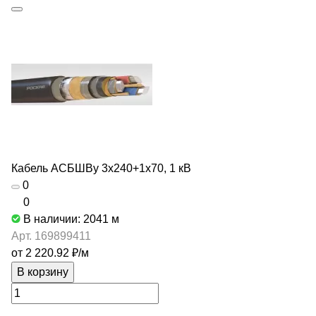
Кабель АСБШВу 3х240+1х70, 1 кВ
0
0
В наличии: 2041
м
Арт.
169899411
от 2 220.92 ₽/
м
В корзину