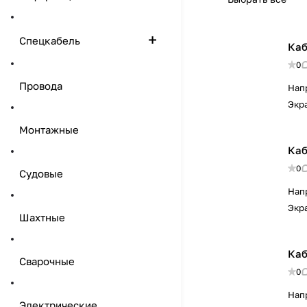
Спецкабель
Каб
0
Провода
Нап
Экр
Монтажные
Каб
0
Судовые
Нап
Экр
Шахтные
Каб
Сварочные
0
Нап
Электрические