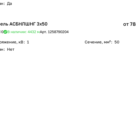
ан
:
Да
ель АСБНЛШНГ 3х50
от 78
0
В наличии: 4432
м
Арт.
1258790204
ряжение, кВ
:
1
Сечение, мм²
:
50
ан
:
Нет