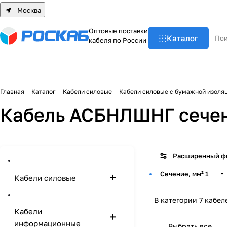
Москва
О
п
т
о
в
ы
е
п
о
с
т
а
в
к
и
Каталог
к
а
б
е
л
я
п
о
Р
о
с
с
и
и
Главная
Каталог
Кабели силовые
Кабели силовые с бумажной изоля
Кабель АСБНЛШНГ сечен
Расширенный ф
Сечение, мм²
1
Кабели силовые
В категории 7 кабел
Кабели
информационные
Выбрать все