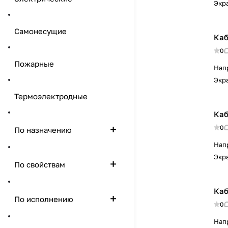
Экр
Самонесущие
Каб
0
Пожарные
Нап
Экр
Термоэлектродные
Каб
0
По назначению
Нап
Экр
По свойствам
Каб
По исполнению
0
Нап