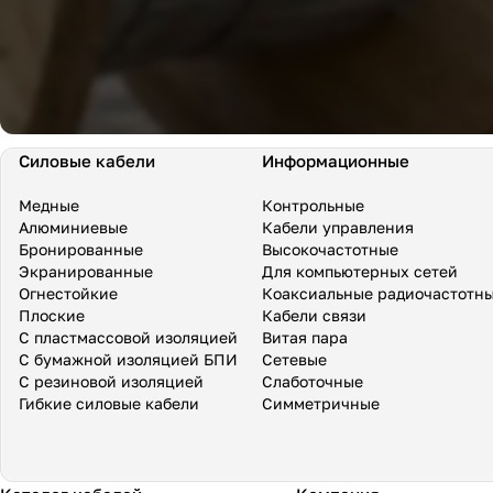
Силовые кабели
Информационные
Медные
Контрольные
Алюминиевые
Кабели управления
Бронированные
Высокочастотные
Экранированные
Для компьютерных сетей
Огнестойкие
Коаксиальные радиочастотн
Плоские
Кабели связи
С пластмассовой изоляцией
Витая пара
С бумажной изоляцией БПИ
Сетевые
С резиновой изоляцией
Слаботочные
Гибкие силовые кабели
Симметричные