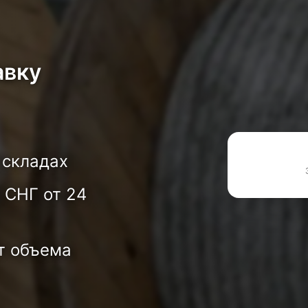
авку
 складах
 СНГ от 24
т объема