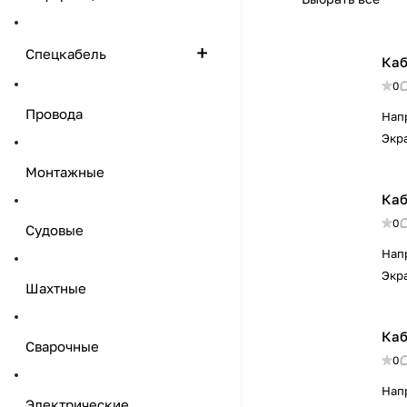
Спецкабель
Каб
0
Провода
Нап
Экр
Монтажные
Каб
0
Судовые
Нап
Экр
Шахтные
Каб
Сварочные
0
Нап
Электрические