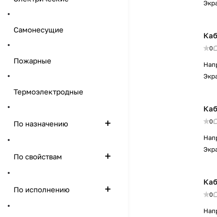
Экр
Самонесущие
Каб
0
Пожарные
Нап
Экр
Термоэлектродные
Каб
0
По назначению
Нап
Экр
По свойствам
Каб
По исполнению
0
Нап