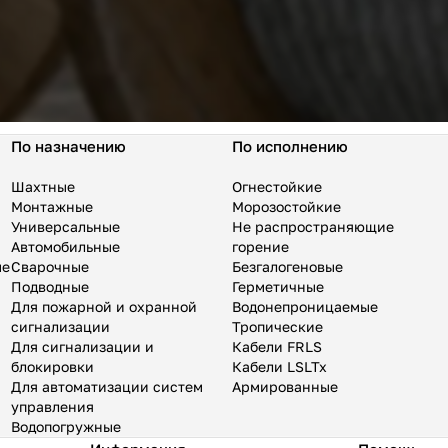
По назначению
По исполнению
Шахтные
Огнестойкие
Монтажные
Морозостойкие
Универсальные
Не распространяющие
Автомобильные
горение
ые
Сварочные
Безгалогеновые
Подводные
Герметичные
Для пожарной и охранной
Водонепроницаемые
сигнализации
Тропические
Для сигнализации и
Кабели FRLS
блокировки
Кабели LSLTx
Для автоматизации систем
Армированные
управления
Водопогружные