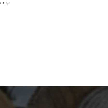
ан
:
Да