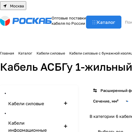
Москва
О
п
т
о
в
ы
е
п
о
с
т
а
в
к
и
Каталог
к
а
б
е
л
я
п
о
Р
о
с
с
и
и
Главная
Каталог
Кабели силовые
Кабели силовые с бумажной изоля
Кабель АСБГу 1-жильны
Расширенный ф
Сечение, мм²
Кабели силовые
В категории 6 кабел
Кабели
информационные
Выбрать все