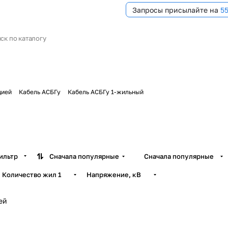
Запросы присылайте на
5
цией
Кабель АСБГу
Кабель АСБГу 1-жильный
й
ильтр
Сначала популярные
Сначала популярные
Количество жил
1
Напряжение, кВ
ей