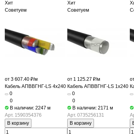
Хит
Хит
Х
Советуем
Советуем
С
от 3 607.40 ₽/
м
от 1 125.27 ₽/
м
о
Кабель АПВВГНГ-LS 4х240
Кабель АПВВГНГ-LS 1х240
К
0
0
0
0
В наличии: 2247
м
В наличии: 2171
м
Арт.
1590354376
Арт.
0735256131
А
В корзину
В корзину