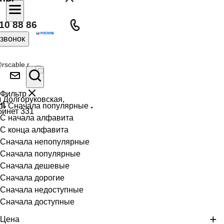
10 88 86
 звонок
rscable.r
Фильтр
л Долгоруковская,
Сначала популярные
бинет 331
С начала алфавита
С конца алфавита
Сначала непопулярные
Сначала популярные
Сначала дешевые
Сначала дорогие
Сначала недоступные
Сначала доступные
Цена