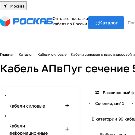
Москва
О
п
т
о
в
ы
е
п
о
с
т
а
в
к
и
Каталог
к
а
б
е
л
я
п
о
Р
о
с
с
и
и
Главная
Каталог
Кабели силовые
Кабели силовые с пластмассовой 
Кабель АПвПуг сечение 
Расширенный ф
Сечение, мм²
1
Кабели силовые
В категории 99 кабе
Кабели
информационные
Выбрать все