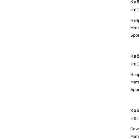
Каб
0
Нап
Мат
Бро
Каб
0
Нап
Мат
Бро
Каб
0
Сеч
Мат