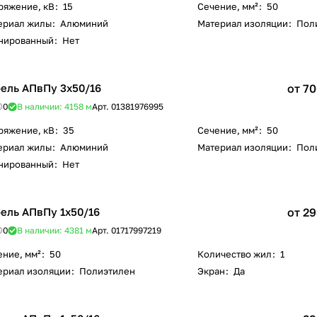
ряжение, кВ
:
15
Сечение, мм²
:
50
ериал жилы
:
Алюминий
Материал изоляции
:
Пол
нированный
:
Нет
ель АПвПу 3х50/16
от 70
0
В наличии: 4158
м
Арт.
01381976995
ряжение, кВ
:
35
Сечение, мм²
:
50
ериал жилы
:
Алюминий
Материал изоляции
:
Пол
нированный
:
Нет
ель АПвПу 1х50/16
от 29
0
В наличии: 4381
м
Арт.
01717997219
ение, мм²
:
50
Количество жил
:
1
ериал изоляции
:
Полиэтилен
Экран
:
Да