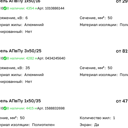
ель АПвПу 1х50/16
от 29
0
В наличии: 4354
м
Арт.
1010886144
ряжение, кВ
:
6
Сечение, мм²
:
50
ериал жилы
:
Алюминий
Материал изоляции
:
Пол
нированный
:
Нет
ель АПвПу 3х50/25
от 81
0
В наличии: 4282
м
Арт.
0434245640
ряжение, кВ
:
35
Сечение, мм²
:
50
ериал жилы
:
Алюминий
Материал изоляции
:
Пол
нированный
:
Нет
ель АПвПу 1х50/35
от 47
0
В наличии: 4415
м
Арт.
1588832698
ение, мм²
:
50
Количество жил
:
1
ериал изоляции
:
Полиэтилен
Экран
:
Да