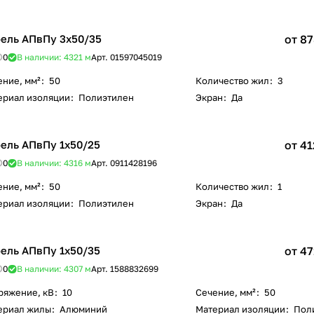
ель АПвПу 3х50/35
от 87
0
В наличии: 4321
м
Арт.
01597045019
ение, мм²
:
50
Количество жил
:
3
ериал изоляции
:
Полиэтилен
Экран
:
Да
ель АПвПу 1х50/25
от 41
0
В наличии: 4316
м
Арт.
0911428196
ение, мм²
:
50
Количество жил
:
1
ериал изоляции
:
Полиэтилен
Экран
:
Да
ель АПвПу 1х50/35
от 47
0
В наличии: 4307
м
Арт.
1588832699
ряжение, кВ
:
10
Сечение, мм²
:
50
ериал жилы
:
Алюминий
Материал изоляции
:
Пол