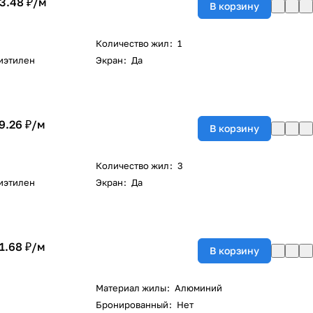
3.48 ₽/
м
В корзину
Количество жил
:
1
иэтилен
Экран
:
Да
9.26 ₽/
м
В корзину
Количество жил
:
3
иэтилен
Экран
:
Да
1.68 ₽/
м
В корзину
Материал жилы
:
Алюминий
Бронированный
:
Нет