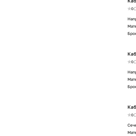
Каб
0
Нап
Мат
Бро
Каб
0
Нап
Мат
Бро
Каб
0
Сеч
Мат