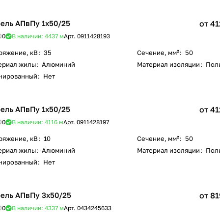
ель АПвПу 1х50/25
от 41
0
В наличии: 4437
м
Арт.
0911428193
ряжение, кВ
:
35
Сечение, мм²
:
50
ериал жилы
:
Алюминий
Материал изоляции
:
Пол
нированный
:
Нет
ель АПвПу 1х50/25
от 41
0
В наличии: 4116
м
Арт.
0911428197
ряжение, кВ
:
10
Сечение, мм²
:
50
ериал жилы
:
Алюминий
Материал изоляции
:
Пол
нированный
:
Нет
ель АПвПу 3х50/25
от 81
0
В наличии: 4337
м
Арт.
0434245633