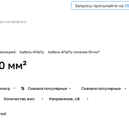
Запросы присылайте на
5
изоляцией
Кабель АПвПу
Кабель АПвПу сечение 50 мм²
0 мм²
ильтр
Сначала популярные
Сначала популярные
Количество жил
Напряжение, кВ
лей