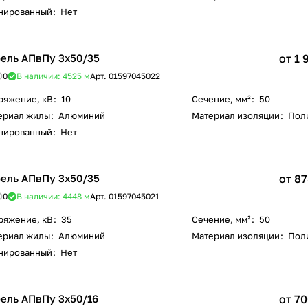
нированный
:
Нет
ель АПвПу 3х50/35
от 1 
0
В наличии: 4525
м
Арт.
01597045022
ряжение, кВ
:
10
Сечение, мм²
:
50
ериал жилы
:
Алюминий
Материал изоляции
:
Пол
нированный
:
Нет
ель АПвПу 3х50/35
от 87
0
В наличии: 4448
м
Арт.
01597045021
ряжение, кВ
:
35
Сечение, мм²
:
50
ериал жилы
:
Алюминий
Материал изоляции
:
Пол
нированный
:
Нет
ель АПвПу 3х50/16
от 70