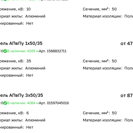
ряжение, кВ
:
10
Сечение, мм²
:
50
ериал жилы
:
Алюминий
Материал изоляции
:
Пол
нированный
:
Нет
ель АПвПу 1х50/35
от 47
0
В наличии: 4265
м
Арт.
1588832711
ряжение, кВ
:
35
Сечение, мм²
:
50
ериал жилы
:
Алюминий
Материал изоляции
:
Пол
нированный
:
Нет
ель АПвПу 3х50/35
от 87
0
В наличии: 4084
м
Арт.
01597045016
ряжение, кВ
:
6
Сечение, мм²
:
50
ериал жилы
:
Алюминий
Материал изоляции
:
Пол
нированный
:
Нет