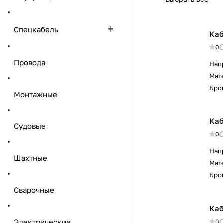
Спецкабель
Каб
0
Провода
Нап
Мат
Бро
Монтажные
Каб
Судовые
0
Нап
Шахтные
Мат
Бро
Сварочные
Каб
Электрические
0