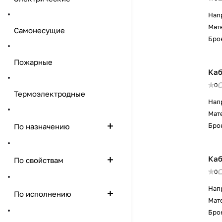
Нап
Мат
Самонесущие
Бро
Пожарные
Каб
0
Термоэлектродные
Нап
Мат
Бро
По назначению
Каб
По свойствам
0
Нап
По исполнению
Мат
Бро