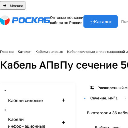
Москва
О
п
т
о
в
ы
е
п
о
с
т
а
в
к
и
Каталог
к
а
б
е
л
я
п
о
Р
о
с
с
и
и
Главная
Каталог
Кабели силовые
Кабели силовые с пластмассовой 
Кабель АПвПу сечение 5
Расширенный ф
Сечение, мм²
1
Кабели силовые
В категории 36 кабе
Кабели
информационные
Выбрать все