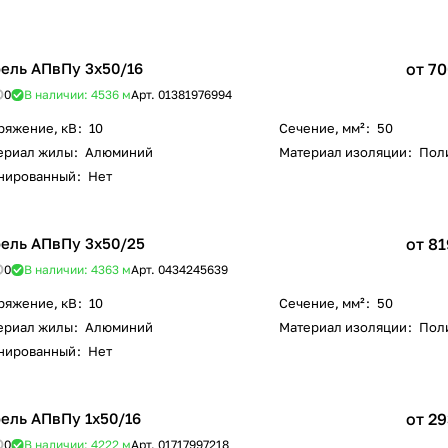
ель АПвПу 3х50/16
от 70
0
В наличии: 4536
м
Арт.
01381976994
ряжение, кВ
:
10
Сечение, мм²
:
50
ериал жилы
:
Алюминий
Материал изоляции
:
Пол
нированный
:
Нет
ель АПвПу 3х50/25
от 81
0
В наличии: 4363
м
Арт.
0434245639
ряжение, кВ
:
10
Сечение, мм²
:
50
ериал жилы
:
Алюминий
Материал изоляции
:
Пол
нированный
:
Нет
ель АПвПу 1х50/16
от 29
0
В наличии: 4222
м
Арт.
01717997218