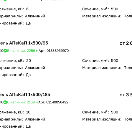
ряжение, кВ
:
6
Сечение, мм²
:
500
ериал жилы
:
Алюминий
Материал изоляции
:
Пол
нированный
:
Да
ель АПвКаП 1х500/95
от 2 
0
В наличии: 2256
м
Арт.
01838959970
ряжение, кВ
:
20
Сечение, мм²
:
500
ериал жилы
:
Алюминий
Материал изоляции
:
Пол
нированный
:
Да
ель АПвКаП 1х500/185
от 3 
0
В наличии: 2168
м
Арт.
01140050492
ряжение, кВ
:
10
Сечение, мм²
:
500
ериал жилы
:
Алюминий
Материал изоляции
:
Пол
нированный
:
Да