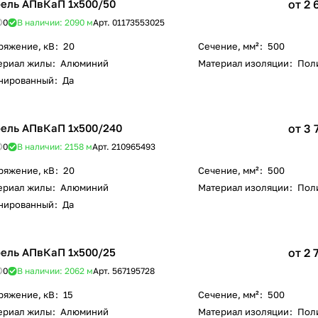
ель АПвКаП 1х500/50
от 2 
0
В наличии: 2090
м
Арт.
01173553025
ряжение, кВ
:
20
Сечение, мм²
:
500
ериал жилы
:
Алюминий
Материал изоляции
:
Пол
нированный
:
Да
ель АПвКаП 1х500/240
от 3 
0
В наличии: 2158
м
Арт.
210965493
ряжение, кВ
:
20
Сечение, мм²
:
500
ериал жилы
:
Алюминий
Материал изоляции
:
Пол
нированный
:
Да
ель АПвКаП 1х500/25
от 2 
0
В наличии: 2062
м
Арт.
567195728
ряжение, кВ
:
15
Сечение, мм²
:
500
ериал жилы
:
Алюминий
Материал изоляции
:
Пол