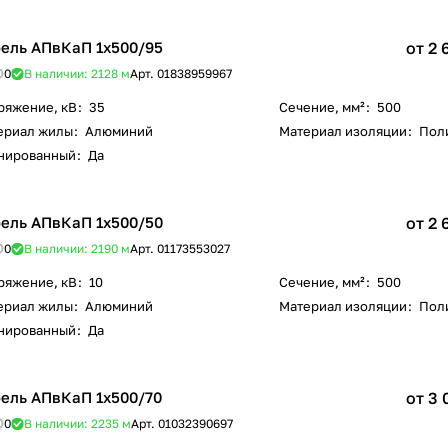
ель АПвКаП 1х500/95
от 2 
0
В наличии: 2128
м
Арт.
01838959967
ряжение, кВ
:
35
Сечение, мм²
:
500
ериал жилы
:
Алюминий
Материал изоляции
:
Пол
нированный
:
Да
ель АПвКаП 1х500/50
от 2 
0
В наличии: 2190
м
Арт.
01173553027
ряжение, кВ
:
10
Сечение, мм²
:
500
ериал жилы
:
Алюминий
Материал изоляции
:
Пол
нированный
:
Да
ель АПвКаП 1х500/70
от 3 
0
В наличии: 2235
м
Арт.
01032390697