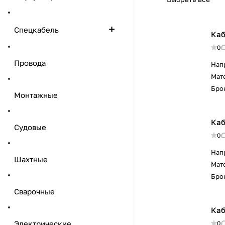
Спецкабель
Каб
0
Провода
Нап
Мат
Бро
Монтажные
Каб
Судовые
0
Нап
Шахтные
Мат
Бро
Сварочные
Каб
Электрические
0