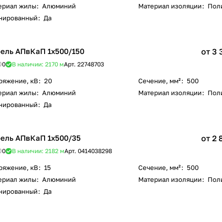
ериал жилы
:
Алюминий
Материал изоляции
:
Пол
нированный
:
Да
ель АПвКаП 1х500/150
от 3 
0
В наличии: 2170
м
Арт.
22748703
ряжение, кВ
:
20
Сечение, мм²
:
500
ериал жилы
:
Алюминий
Материал изоляции
:
Пол
нированный
:
Да
ель АПвКаП 1х500/35
от 2 
0
В наличии: 2182
м
Арт.
0414038298
ряжение, кВ
:
15
Сечение, мм²
:
500
ериал жилы
:
Алюминий
Материал изоляции
:
Пол
нированный
:
Да