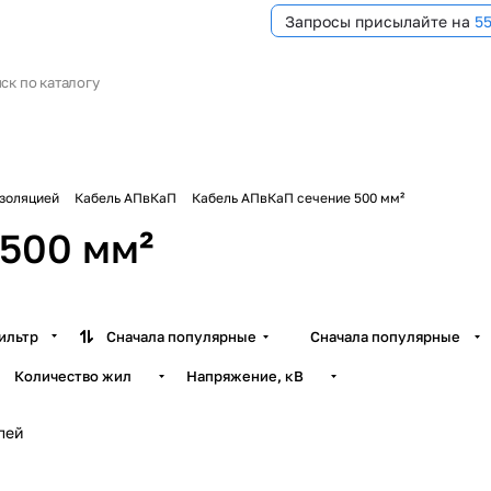
Запросы присылайте на
5
изоляцией
Кабель АПвКаП
Кабель АПвКаП сечение 500 мм²
500 мм²
ильтр
Сначала популярные
Сначала популярные
Количество жил
Напряжение, кВ
лей