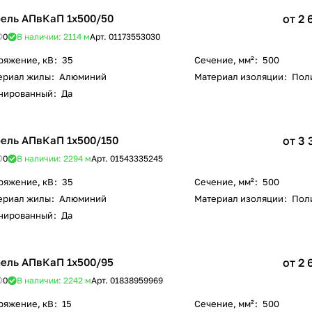
ель АПвКаП 1х500/50
от 2 
0
В наличии: 2114
м
Арт.
01173553030
ряжение, кВ
:
35
Сечение, мм²
:
500
ериал жилы
:
Алюминий
Материал изоляции
:
Пол
нированный
:
Да
ель АПвКаП 1х500/150
от 3 
0
В наличии: 2294
м
Арт.
01543335245
ряжение, кВ
:
35
Сечение, мм²
:
500
ериал жилы
:
Алюминий
Материал изоляции
:
Пол
нированный
:
Да
ель АПвКаП 1х500/95
от 2 
0
В наличии: 2242
м
Арт.
01838959969
ряжение, кВ
:
15
Сечение, мм²
:
500