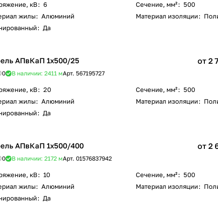
ряжение, кВ
:
6
Сечение, мм²
:
500
ериал жилы
:
Алюминий
Материал изоляции
:
Пол
нированный
:
Да
ель АПвКаП 1х500/25
от 2 
0
В наличии: 2411
м
Арт.
567195727
ряжение, кВ
:
20
Сечение, мм²
:
500
ериал жилы
:
Алюминий
Материал изоляции
:
Пол
нированный
:
Да
ель АПвКаП 1х500/400
от 2 
0
В наличии: 2172
м
Арт.
01576837942
ряжение, кВ
:
10
Сечение, мм²
:
500
ериал жилы
:
Алюминий
Материал изоляции
:
Пол
нированный
:
Да