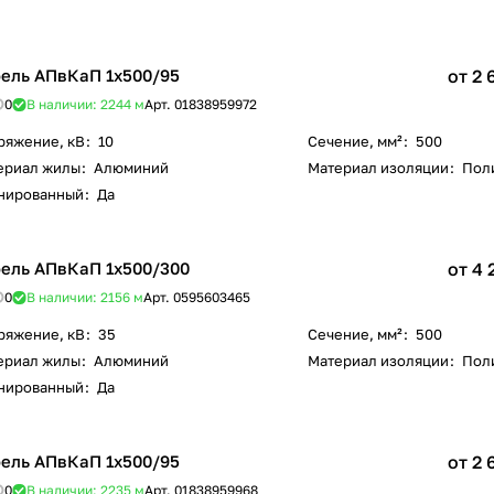
ель АПвКаП 1х500/95
от 2 
0
В наличии: 2244
м
Арт.
01838959972
ряжение, кВ
:
10
Сечение, мм²
:
500
ериал жилы
:
Алюминий
Материал изоляции
:
Пол
нированный
:
Да
ель АПвКаП 1х500/300
от 4 
0
В наличии: 2156
м
Арт.
0595603465
ряжение, кВ
:
35
Сечение, мм²
:
500
ериал жилы
:
Алюминий
Материал изоляции
:
Пол
нированный
:
Да
ель АПвКаП 1х500/95
от 2 
0
В наличии: 2235
м
Арт.
01838959968