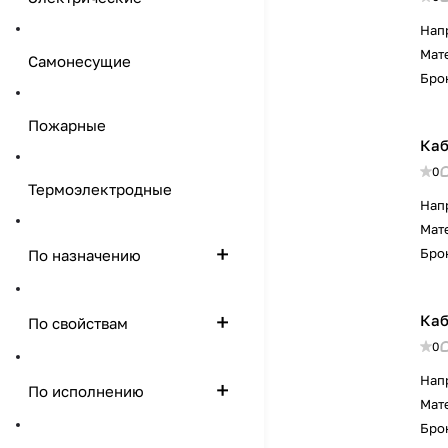
Нап
Мат
Самонесущие
Бро
Пожарные
Каб
0
Термоэлектродные
Нап
Мат
Бро
По назначению
Каб
По свойствам
0
Нап
По исполнению
Мат
Бро