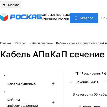
Москва
О
п
т
о
в
ы
е
п
о
с
т
а
в
к
и
Каталог
к
а
б
е
л
я
п
о
Р
о
с
с
и
и
Главная
Каталог
Кабели силовые
Кабели силовые с пластмассовой 
Кабель АПвКаП сечение 
Расширенный ф
Сечение, мм²
1
Кабели силовые
В категории 55 кабе
Кабели
информационные
Выбрать все