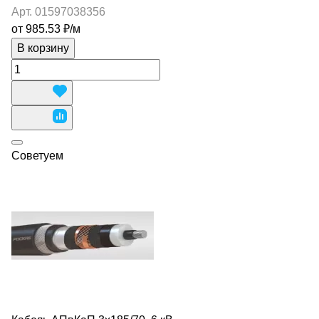
Арт.
01597038356
от 985.53 ₽/
м
В корзину
Советуем