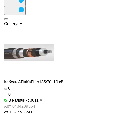
Советуем
Кабель АПвКаП 1х185/70, 10 кВ
0
0
В наличии: 3011
м
Арт.
0434239364
от 1 377.93 ₽/
м