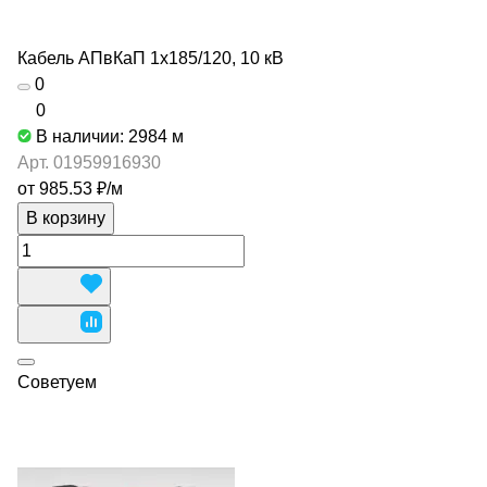
Кабель АПвКаП 1х185/120, 10 кВ
0
0
В наличии: 2984
м
Арт.
01959916930
от 985.53 ₽/
м
В корзину
Советуем