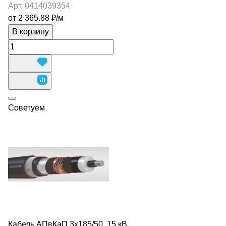
Арт.
0414039354
от 2 365.88 ₽/
м
В корзину
Советуем
Кабель АПвКаП 3х185/50, 15 кВ