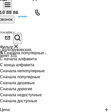
10 88 86
 звонок
rscable.r
Фильтр
л Долгоруковская,
Сначала популярные
бинет 331
С начала алфавита
С конца алфавита
Сначала непопулярные
Сначала популярные
Сначала дешевые
Сначала дорогие
Сначала недоступные
Сначала доступные
Цена