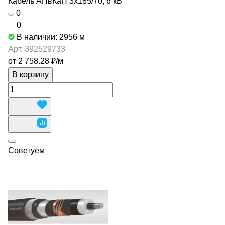
Кабель АПвКаП 3х185/70, 6 кВ
0
0
В наличии: 2956
м
Арт.
392529733
от 2 758.28 ₽/
м
В корзину
Советуем