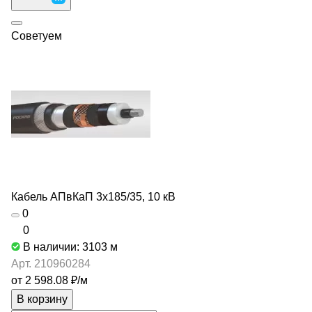
Советуем
Кабель АПвКаП 3х185/35, 10 кВ
0
0
В наличии: 3103
м
Арт.
210960284
от 2 598.08 ₽/
м
В корзину