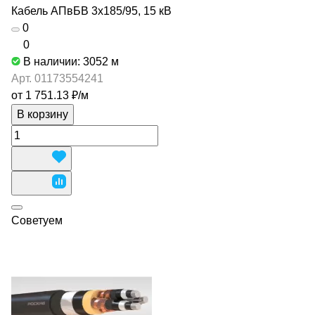
Кабель АПвБВ 3х185/95, 15 кВ
0
0
В наличии: 3052
м
Арт.
01173554241
от 1 751.13 ₽/
м
В корзину
Советуем