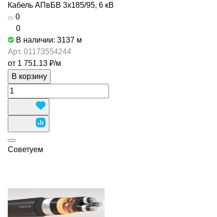
Кабель АПвБВ 3х185/95, 6 кВ
0
0
В наличии: 3137
м
Арт.
01173554244
от 1 751.13 ₽/
м
В корзину
Советуем