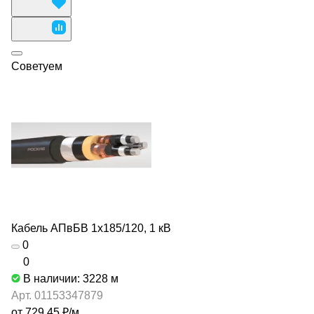
Советуем
Кабель АПвБВ 1х185/120, 1 кВ
0
0
В наличии: 3228
м
Арт.
01153347879
от 729.45 ₽/
м