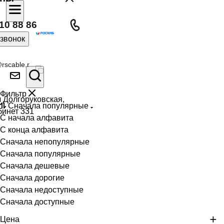
10 88 86
 звонок
rscable.r
Фильтр
л Долгоруковская,
Сначала популярные
бинет 331
С начала алфавита
С конца алфавита
Сначала непопулярные
Сначала популярные
Сначала дешевые
Сначала дорогие
Сначала недоступные
Сначала доступные
Цена