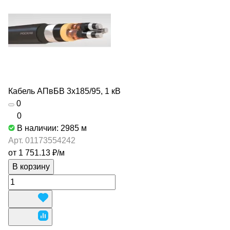
Кабель АПвБВ 3х185/95, 1 кВ
0
0
В наличии: 2985
м
Арт.
01173554242
от 1 751.13 ₽/
м
В корзину