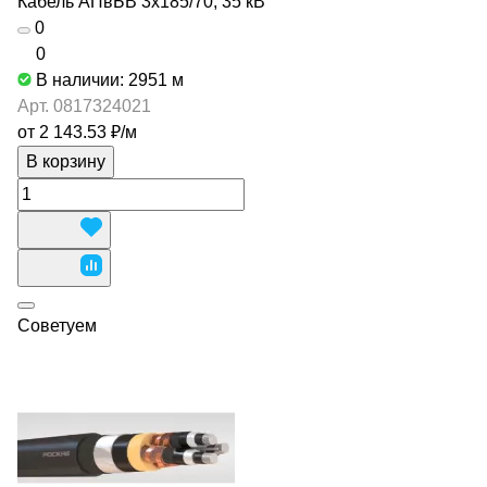
Кабель АПвБВ 3х185/70, 35 кВ
0
0
В наличии: 2951
м
Арт.
0817324021
от 2 143.53 ₽/
м
В корзину
Советуем