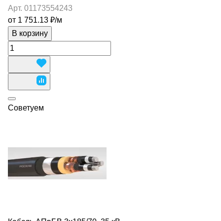
Арт.
01173554243
от 1 751.13 ₽/
м
В корзину
Советуем