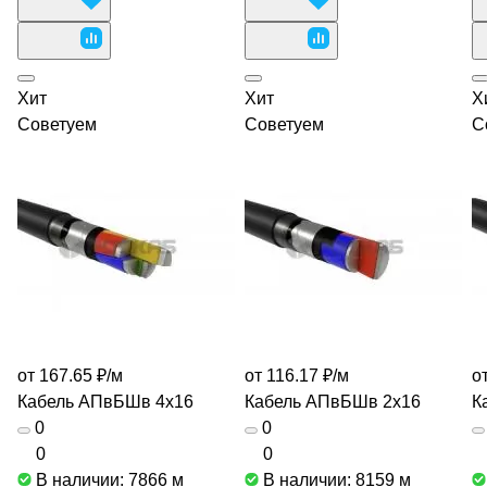
Хит
Хит
Х
Советуем
Советуем
С
от 167.65 ₽/
м
от 116.17 ₽/
м
о
Кабель АПвБШв 4х16
Кабель АПвБШв 2х16
К
0
0
0
0
В наличии: 7866
м
В наличии: 8159
м