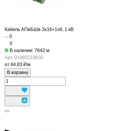
Кабель АПвБШв 3х16+1х6, 1 кВ
0
0
В наличии: 7642
м
Арт.
01985519630
от 84.83 ₽/
м
В корзину