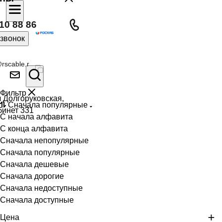
10 88 86
 звонок
rscable.r
Фильтр
л Долгоруковская,
Сначала популярные
бинет 331
С начала алфавита
С конца алфавита
Сначала непопулярные
Сначала популярные
Сначала дешевые
Сначала дорогие
Сначала недоступные
Сначала доступные
Цена