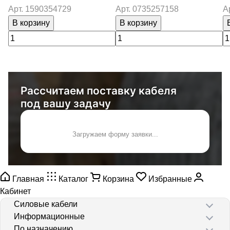
Арт.
1590354729
Арт.
0735257158
А
В корзину
В корзину
Рассчитаем поставку кабеля
под вашу задачу
Загружаем форму заявки...
Главная
Каталог
Корзина
Избранные
Кабинет
Силовые кабели
Информационные
По назначению