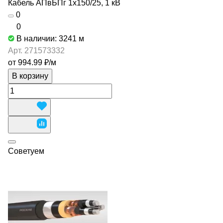
Кабель АПвБПг 1х150/25, 1 кВ
0
0
В наличии: 3241
м
Арт.
271573332
от 994.99 ₽/
м
В корзину
Советуем