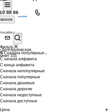
10 88 86
 звонок
rscable.r
Фильтр
л Долгоруковская,
Сначала популярные
бинет 331
С начала алфавита
С конца алфавита
Сначала непопулярные
Сначала популярные
Сначала дешевые
Сначала дорогие
Сначала недоступные
Сначала доступные
Цена