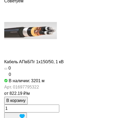
Советуем
Кабель АПвБПг 1х150/50, 1 кВ
0
0
В наличии: 3201
м
Арт.
01697795322
от 822.19 ₽/
м
В корзину