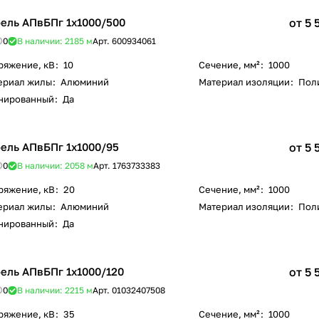
ель АПвБПг 1х1000/500
от 5 
0
В наличии: 2185
м
Арт.
600934061
ряжение, кВ
:
10
Сечение, мм²
:
1000
ериал жилы
:
Алюминий
Материал изоляции
:
Пол
нированный
:
Да
ель АПвБПг 1х1000/95
от 5 
0
В наличии: 2058
м
Арт.
1763733383
ряжение, кВ
:
20
Сечение, мм²
:
1000
ериал жилы
:
Алюминий
Материал изоляции
:
Пол
нированный
:
Да
ель АПвБПг 1х1000/120
от 5 
0
В наличии: 2215
м
Арт.
01032407508
ряжение, кВ
:
35
Сечение, мм²
:
1000