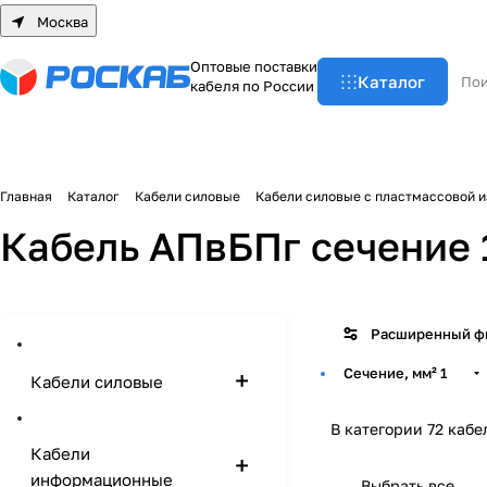
Москва
О
п
т
о
в
ы
е
п
о
с
т
а
в
к
и
Каталог
к
а
б
е
л
я
п
о
Р
о
с
с
и
и
Главная
Каталог
Кабели силовые
Кабели силовые с пластмассовой 
Кабель АПвБПг сечение 
Расширенный ф
Сечение, мм²
1
Кабели силовые
В категории 72 кабе
Кабели
информационные
Выбрать все