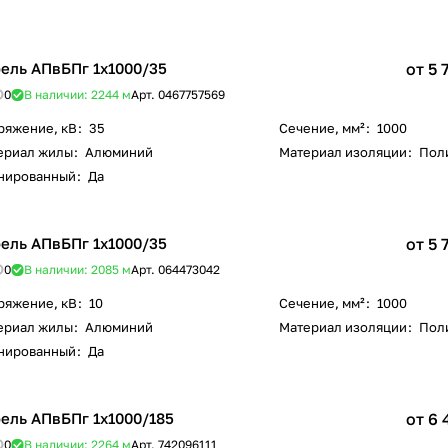
ель АПвБПг 1х1000/35
от 5 
0
В наличии: 2244
м
Арт.
0467757569
ряжение, кВ
:
35
Сечение, мм²
:
1000
ериал жилы
:
Алюминий
Материал изоляции
:
Пол
нированный
:
Да
ель АПвБПг 1х1000/35
от 5 
0
В наличии: 2085
м
Арт.
064473042
ряжение, кВ
:
10
Сечение, мм²
:
1000
ериал жилы
:
Алюминий
Материал изоляции
:
Пол
нированный
:
Да
ель АПвБПг 1х1000/185
от 6 
0
В наличии: 2264
м
Арт.
742096111