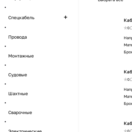
Спецкабель
Каб
0
Провода
Нап
Мат
Бро
Монтажные
Каб
Судовые
0
Нап
Шахтные
Мат
Бро
Сварочные
Каб
Электрические
0