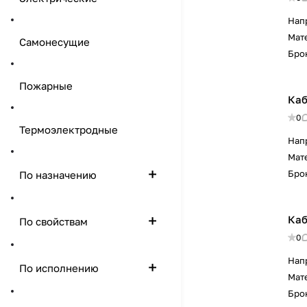
Нап
Мат
Самонесущие
Бро
Пожарные
Каб
0
Термоэлектродные
Нап
Мат
Бро
По назначению
Каб
По свойствам
0
Нап
По исполнению
Мат
Бро