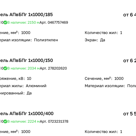
ель АПвБПг 1х1000/185
от 6 
0
В наличии: 2150
м
Арт.
0467757469
ение, мм²
:
1000
Количество жил
:
1
ериал изоляции
:
Полиэтилен
Экран
:
Да
ель АПвБПг 1х1000/150
от 6 
0
В наличии: 2034
м
Арт.
278202620
ряжение, кВ
:
10
Сечение, мм²
:
1000
ериал жилы
:
Алюминий
Материал изоляции
:
Пол
нированный
:
Да
ель АПвБПг 1х1000/400
от 5 
0
В наличии: 2224
м
Арт.
0723231378
ение, мм²
:
1000
Количество жил
:
1