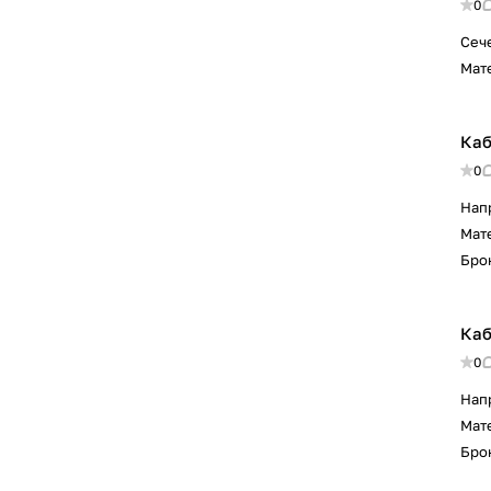
0
Сеч
Мат
Каб
0
Нап
Мат
Бро
Каб
0
Нап
Мат
Бро