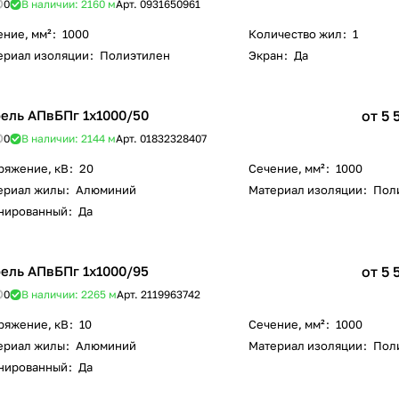
0
В наличии: 2160
м
Арт.
0931650961
ение, мм²
:
1000
Количество жил
:
1
ериал изоляции
:
Полиэтилен
Экран
:
Да
ель АПвБПг 1х1000/50
от 5 
0
В наличии: 2144
м
Арт.
01832328407
ряжение, кВ
:
20
Сечение, мм²
:
1000
ериал жилы
:
Алюминий
Материал изоляции
:
Пол
нированный
:
Да
ель АПвБПг 1х1000/95
от 5 
0
В наличии: 2265
м
Арт.
2119963742
ряжение, кВ
:
10
Сечение, мм²
:
1000
ериал жилы
:
Алюминий
Материал изоляции
:
Пол
нированный
:
Да