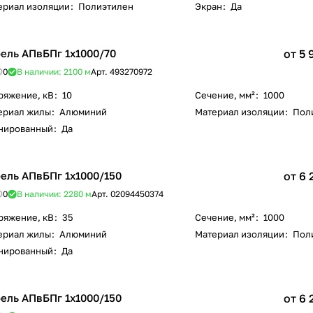
ериал изоляции
:
Полиэтилен
Экран
:
Да
ель АПвБПг 1х1000/70
от 5 
0
В наличии: 2100
м
Арт.
493270972
ряжение, кВ
:
10
Сечение, мм²
:
1000
ериал жилы
:
Алюминий
Материал изоляции
:
Пол
нированный
:
Да
ель АПвБПг 1х1000/150
от 6 
0
В наличии: 2280
м
Арт.
02094450374
ряжение, кВ
:
35
Сечение, мм²
:
1000
ериал жилы
:
Алюминий
Материал изоляции
:
Пол
нированный
:
Да
ель АПвБПг 1х1000/150
от 6 