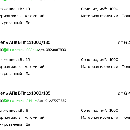
ряжение, кВ
:
10
Сечение, мм²
:
1000
ериал жилы
:
Алюминий
Материал изоляции
:
Пол
нированный
:
Да
ель АПвБПг 1х1000/185
от 6 
0
В наличии: 2234
м
Арт.
0823987830
ряжение, кВ
:
15
Сечение, мм²
:
1000
ериал жилы
:
Алюминий
Материал изоляции
:
Пол
нированный
:
Да
ель АПвБПг 1х1000/185
от 6 
0
В наличии: 2141
м
Арт.
01227272357
ряжение, кВ
:
6
Сечение, мм²
:
1000
ериал жилы
:
Алюминий
Материал изоляции
:
Пол
нированный
:
Да