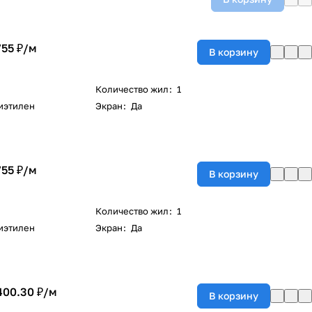
755 ₽/
м
В корзину
Количество жил
:
1
иэтилен
Экран
:
Да
755 ₽/
м
В корзину
Количество жил
:
1
иэтилен
Экран
:
Да
400.30 ₽/
м
В корзину