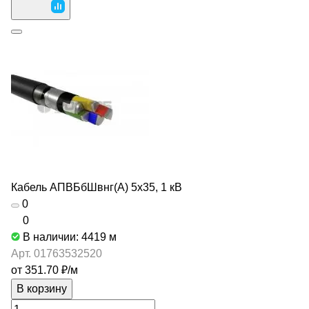
Кабель АПВБбШвнг(А) 5х35, 1 кВ
0
0
В наличии: 4419
м
Арт.
01763532520
от 351.70 ₽/
м
В корзину