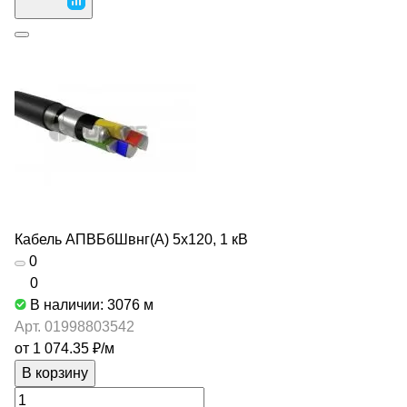
Кабель АПВБбШвнг(А) 5х120, 1 кВ
0
0
В наличии: 3076
м
Арт.
01998803542
от 1 074.35 ₽/
м
В корзину