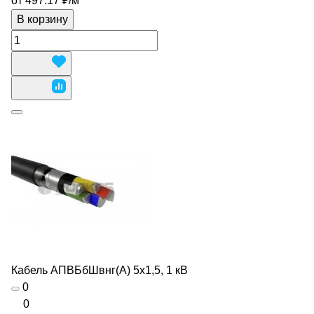
от 497.17 ₽/
м
В корзину
Кабель АПВБбШвнг(А) 5х1,5, 1 кВ
0
0