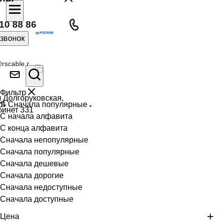
10 88 86
 звонок
rscable.r
Фильтр
л Долгоруковская,
Сначала популярные
бинет 331
С начала алфавита
С конца алфавита
Сначала непопулярные
Сначала популярные
Сначала дешевые
Сначала дорогие
Сначала недоступные
Сначала доступные
Цена