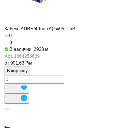
Кабель АПВБбШвнг(А) 5х95, 1 кВ
0
0
В наличии: 2923
м
Арт.
1664256689
от 901.63 ₽/
м
В корзину