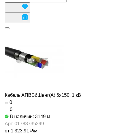
Кабель АПВБбШвнг(А) 5х150, 1 кВ
0
0
В наличии: 3149
м
Арт.
01783735399
от 1 323.91 ₽/
м