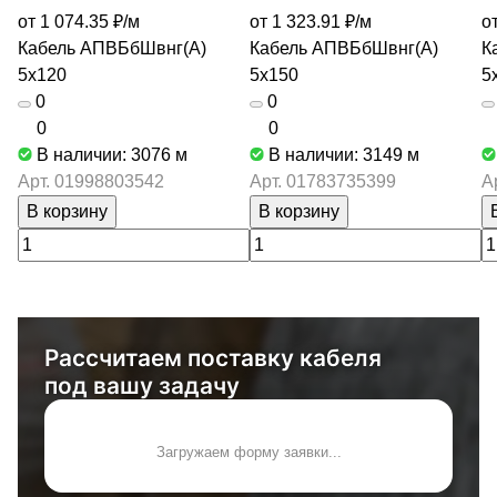
от 1 074.35 ₽/
м
от 1 323.91 ₽/
м
о
Кабель АПВБбШвнг(А)
Кабель АПВБбШвнг(А)
К
5х120
5х150
5
0
0
0
0
В наличии: 3076
м
В наличии: 3149
м
Арт.
01998803542
Арт.
01783735399
А
В корзину
В корзину
Рассчитаем поставку кабеля
под вашу задачу
Загружаем форму заявки...