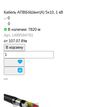
Кабель АПВБбШвнг(А) 5х10, 1 кВ
0
0
В наличии: 7820
м
Арт.
1489594791
от 107.07 ₽/
м
В корзину