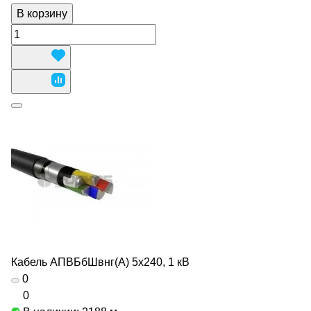
В корзину
Кабель АПВБбШвнг(А) 5х240, 1 кВ
0
0