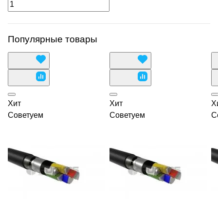
Популярные товары
Хит
Хит
Х
Советуем
Советуем
С