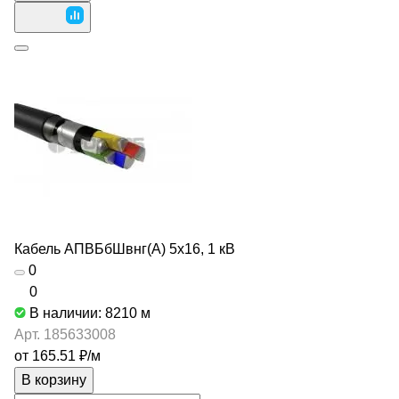
Кабель АПВБбШвнг(А) 5х16, 1 кВ
0
0
В наличии: 8210
м
Арт.
185633008
от 165.51 ₽/
м
В корзину