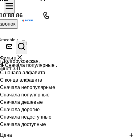
10 88 86
 звонок
rscable.r
Фильтр
л Долгоруковская,
Сначала популярные
бинет 331
С начала алфавита
С конца алфавита
Сначала непопулярные
Сначала популярные
Сначала дешевые
Сначала дорогие
Сначала недоступные
Сначала доступные
Цена