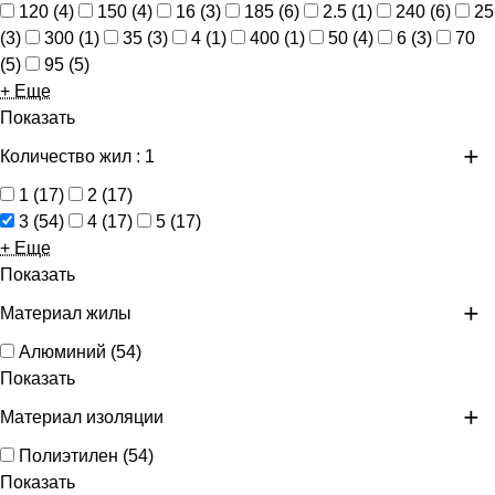
120
(
4
)
150
(
4
)
16
(
3
)
185
(
6
)
2.5
(
1
)
240
(
6
)
25
(
3
)
300
(
1
)
35
(
3
)
4
(
1
)
400
(
1
)
50
(
4
)
6
(
3
)
70
(
5
)
95
(
5
)
+ Еще
Показать
Количество жил
: 1
1
(
17
)
2
(
17
)
3
(
54
)
4
(
17
)
5
(
17
)
+ Еще
Показать
Материал жилы
Алюминий
(
54
)
Показать
Материал изоляции
Полиэтилен
(
54
)
Показать