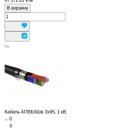
от 372.81 ₽/
м
В корзину
Кабель АПВБбШв 3х95, 1 кВ
0
0