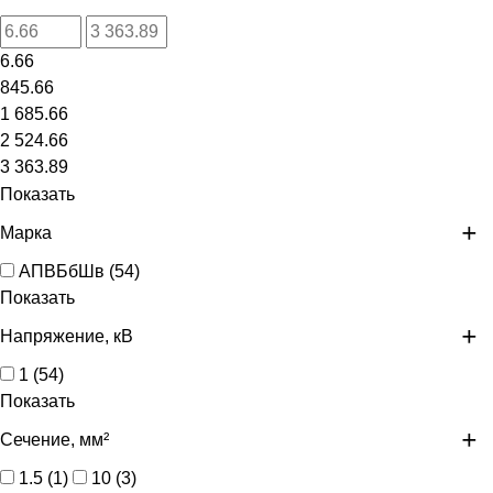
6.66
845.66
1 685.66
2 524.66
3 363.89
Показать
Марка
АПВБбШв
(
54
)
Показать
Напряжение, кВ
1
(
54
)
Показать
Сечение, мм²
1.5
(
1
)
10
(
3
)