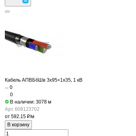
Кабель АПВБбШв 3х95+1х35, 1 кВ
0
0
В наличии: 3078
м
Арт.
609123702
от 592.15 ₽/
м
В корзину