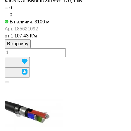
Кабель АПВБбШв 3х185+1х70, 1 кВ
0
0
В наличии: 3100
м
Арт.
185621092
от 1 107.43 ₽/
м
В корзину