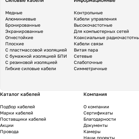
Силовые кабели
Информационные
Медные
Контрольные
Алюминиевые
Кабели управления
Бронированные
Высокочастотные
Экранированные
Для компьютерных сетей
Огнестойкие
Коаксиальные радиочастотн
Плоские
Кабели связи
С пластмассовой изоляцией
Витая пара
С бумажной изоляцией БПИ
Сетевые
С резиновой изоляцией
Слаботочные
Гибкие силовые кабели
Симметричные
Каталог кабелей
Компания
Подбор кабелей
О компании
Марки кабелей
Сертификаты
Поставщики кабелей
Благодарности
Акции
Документы
Провода
Камеры
Наши проекты