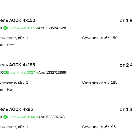
ель АОСК 4х150
от 1 
0
В наличии: 3115
м
Арт.
1635241628
ряжение, кВ
:
1
Сечение, мм²
:
150
ан
:
Нет
ель АОСК 4х185
от 2 
0
В наличии: 3027
м
Арт.
1332713869
ряжение, кВ
:
1
Сечение, мм²
:
185
ан
:
Нет
ель АОСК 4х95
от 1 
0
В наличии: 3144
м
Арт.
633807848
ряжение, кВ
:
1
Сечение, мм²
:
95