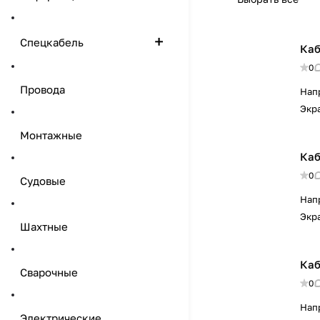
Спецкабель
Каб
0
Провода
Нап
Экр
Монтажные
Каб
0
Судовые
Нап
Экр
Шахтные
Каб
Сварочные
0
Нап
Электрические