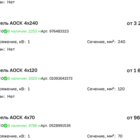
ан
:
Нет
ель АОСК 4х240
от 3 
0
В наличии: 2253
м
Арт.
976483323
ряжение, кВ
:
1
Сечение, мм²
:
240
ан
:
Нет
ель АОСК 4х120
от 1 
0
В наличии: 3020
м
Арт.
01093641573
ряжение, кВ
:
1
Сечение, мм²
:
120
ан
:
Нет
ель АОСК 4х70
от 96
0
В наличии: 4798
м
Арт.
0528991536
ряжение, кВ
:
1
Сечение, мм²
:
70