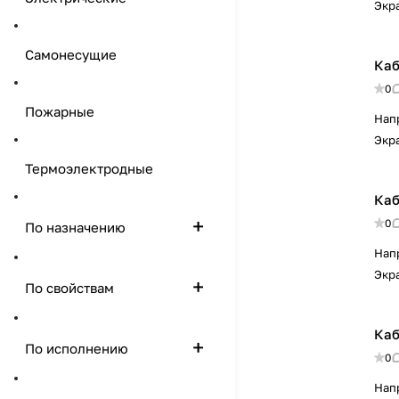
Экр
Самонесущие
Каб
0
Пожарные
Нап
Экр
Термоэлектродные
Каб
0
По назначению
Нап
Экр
По свойствам
Каб
По исполнению
0
Нап