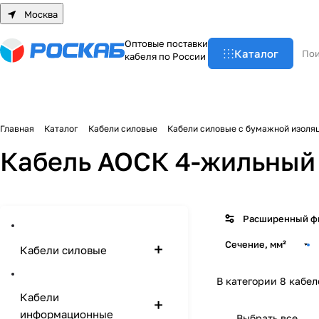
Москва
О
п
т
о
в
ы
е
п
о
с
т
а
в
к
и
Каталог
к
а
б
е
л
я
п
о
Р
о
с
с
и
и
Главная
Каталог
Кабели силовые
Кабели силовые с бумажной изоля
Кабель АОСК 4-жильный
Расширенный ф
Сечение, мм²
Кабели силовые
В категории 8 кабел
Кабели
информационные
Выбрать все