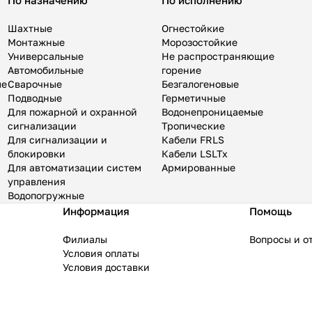
По назначению
По исполнению
Шахтные
Огнестойкие
Монтажные
Морозостойкие
Универсальные
Не распространяющие
Автомобильные
горение
ые
Сварочные
Безгалогеновые
Подводные
Герметичные
Для пожарной и охранной
Водонепроницаемые
сигнализации
Тропические
Для сигнализации и
Кабели FRLS
блокировки
Кабели LSLTx
Для автоматизации систем
Армированные
управления
Водопогружные
Информация
Помощь
Филиалы
Вопросы и о
Условия оплаты
Условия доставки