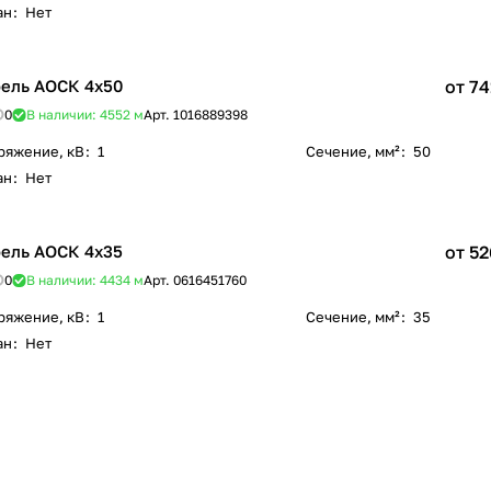
ан
:
Нет
ель АОСК 4х50
от 74
0
В наличии: 4552
м
Арт.
1016889398
ряжение, кВ
:
1
Сечение, мм²
:
50
ан
:
Нет
ель АОСК 4х35
от 52
0
В наличии: 4434
м
Арт.
0616451760
ряжение, кВ
:
1
Сечение, мм²
:
35
ан
:
Нет