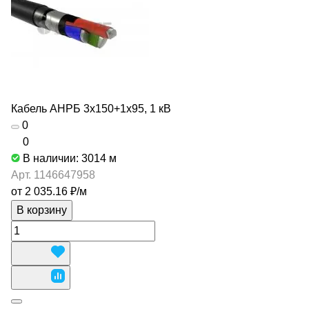
Кабель АНРБ 3х150+1х95, 1 кВ
0
0
В наличии: 3014
м
Арт.
1146647958
от 2 035.16 ₽/
м
В корзину