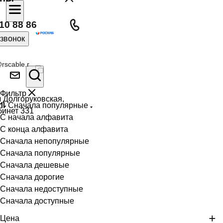
10 88 86
 звонок
rscable.r
Фильтр
л Долгоруковская,
Сначала популярные
бинет 331
С начала алфавита
С конца алфавита
Сначала непопулярные
Сначала популярные
Сначала дешевые
Сначала дорогие
Сначала недоступные
Сначала доступные
Цена