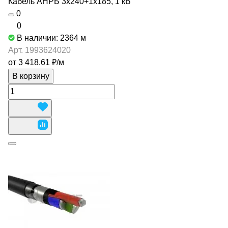
Кабель АНРБ 3х240+1х185, 1 кВ
0
0
В наличии: 2364
м
Арт.
1993624020
от 3 418.61 ₽/
м
В корзину