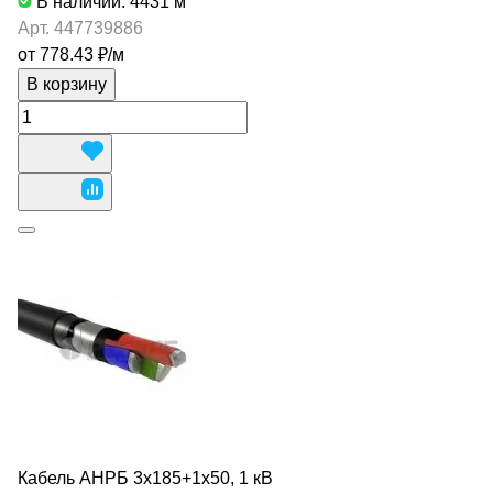
В наличии: 4431
м
Арт.
447739886
от 778.43 ₽/
м
В корзину
Кабель АНРБ 3х185+1х50, 1 кВ