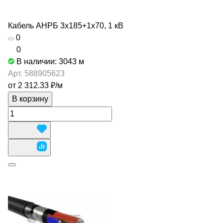
Кабель АНРБ 3х185+1х70, 1 кВ
0
0
В наличии: 3043
м
Арт.
588905623
от 2 312.33 ₽/
м
В корзину