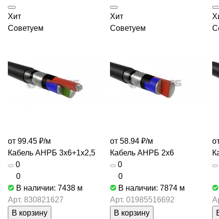
Хит
Хит
Х
Советуем
Советуем
С
от 99.45 ₽/
м
от 58.94 ₽/
м
от
Кабель АНРБ 3х6+1х2,5
Кабель АНРБ 2х6
К
0
0
0
0
В наличии: 7438
м
В наличии: 7874
м
Арт.
830821627
Арт.
01985516692
А
В корзину
В корзину