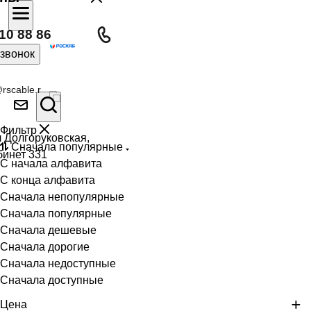
10 88 86
 звонок
rscable.r
Фильтр
л Долгоруковская,
Сначала популярные
бинет 331
С начала алфавита
С конца алфавита
Сначала непопулярные
Сначала популярные
Сначала дешевые
Сначала дорогие
Сначала недоступные
Сначала доступные
Цена