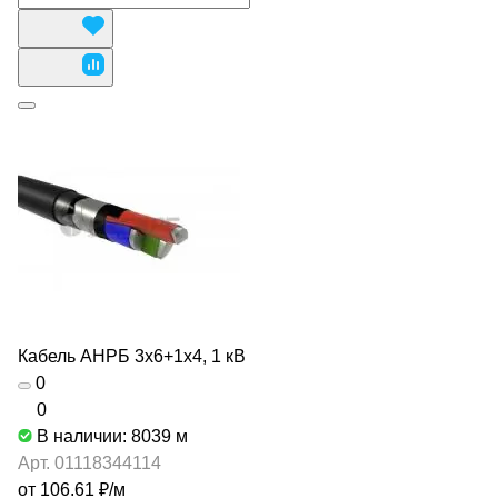
Кабель АНРБ 3х6+1х4, 1 кВ
0
0
В наличии: 8039
м
Арт.
01118344114
от 106.61 ₽/
м