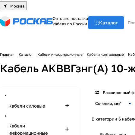
Москва
О
п
т
о
в
ы
е
п
о
с
т
а
в
к
и
Каталог
к
а
б
е
л
я
п
о
Р
о
с
с
и
и
Главная
Каталог
Кабели информационные
Кабели контрольные
Каб
Кабель АКВВГзнг(А) 10-
Расширенный ф
Сечение, мм²
Кабели силовые
В категории 6 кабел
Кабели
информационные
Выбрать все