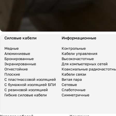
Силовые кабели
Информационные
Медные
Контрольные
Алюминиевые
Кабели управления
Бронированные
Высокочастотные
Экранированные
Для компьютерных сетей
Огнестойкие
Коаксиальные радиочастотн
Плоские
Кабели связи
С пластмассовой изоляцией
Витая пара
С бумажной изоляцией БПИ
Сетевые
С резиновой изоляцией
Слаботочные
Гибкие силовые кабели
Симметричные