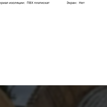
ериал изоляции
:
ПВХ платискат
Экран
:
Нет