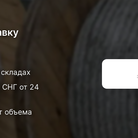
авку
 складах
 СНГ от 24
т объема