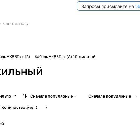
Запросы присылайте на
5
ель АКВВГзнг(А)
Кабель АКВВГзнг(А) 10-жильный
жильный
ильтр
Сначала популярные
Сначала популярные
Количество жил
1
ей