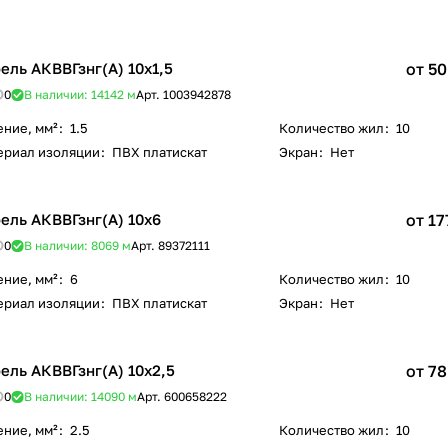
ель АКВВГзнг(А) 10х1,5
от 50
0
В наличии: 14142
м
Арт.
1003942878
ение, мм²
:
1.5
Количество жил
:
10
ериал изоляции
:
ПВХ платискат
Экран
:
Нет
ель АКВВГзнг(А) 10х6
от 17
0
В наличии: 8069
м
Арт.
89372111
ение, мм²
:
6
Количество жил
:
10
ериал изоляции
:
ПВХ платискат
Экран
:
Нет
ель АКВВГзнг(А) 10х2,5
от 78
0
В наличии: 14090
м
Арт.
600658222
ение, мм²
:
2.5
Количество жил
:
10