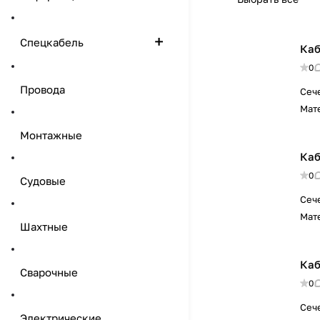
Спецкабель
Каб
0
Провода
Сеч
Мат
Монтажные
Каб
0
Судовые
Сеч
Мат
Шахтные
Каб
Сварочные
0
Сеч
Электрические