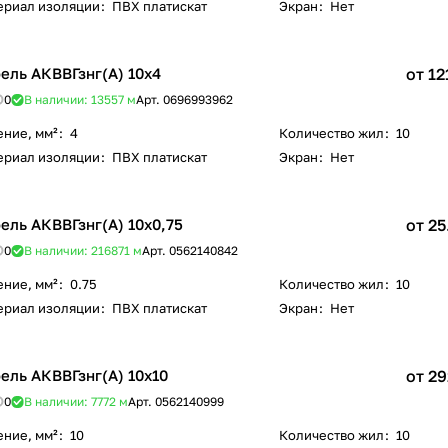
ериал изоляции
:
ПВХ платискат
Экран
:
Нет
ель АКВВГзнг(А) 10х4
от 12
0
В наличии: 13557
м
Арт.
0696993962
ение, мм²
:
4
Количество жил
:
10
ериал изоляции
:
ПВХ платискат
Экран
:
Нет
ель АКВВГзнг(А) 10х0,75
от 25
0
В наличии: 216871
м
Арт.
0562140842
ение, мм²
:
0.75
Количество жил
:
10
ериал изоляции
:
ПВХ платискат
Экран
:
Нет
ель АКВВГзнг(А) 10х10
от 29
0
В наличии: 7772
м
Арт.
0562140999
ение, мм²
:
10
Количество жил
:
10