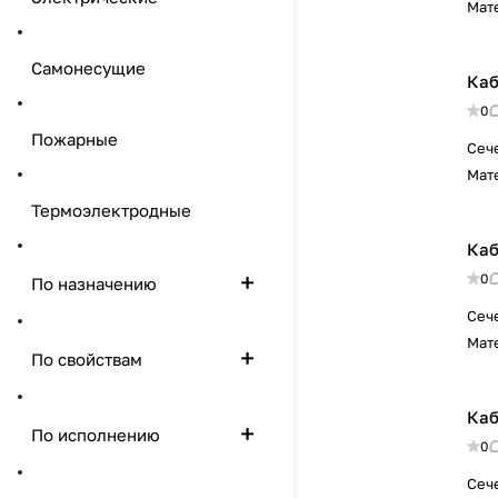
Мат
Самонесущие
Каб
0
Пожарные
Сеч
Мат
Термоэлектродные
Каб
0
По назначению
Сеч
Мат
По свойствам
Каб
По исполнению
0
Сеч