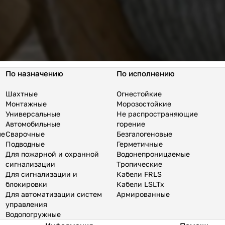
По назначению
По исполнению
Шахтные
Огнестойкие
Монтажные
Морозостойкие
Универсальные
Не распространяющие
Автомобильные
горение
ые
Сварочные
Безгалогеновые
Подводные
Герметичные
Для пожарной и охранной
Водонепроницаемые
сигнализации
Тропические
Для сигнализации и
Кабели FRLS
блокировки
Кабели LSLTx
Для автоматизации систем
Армированные
управления
Водопогружные