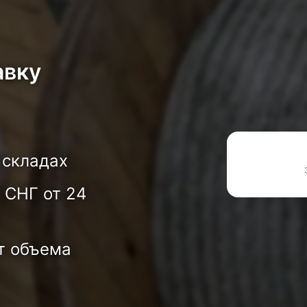
авку
 складах
 СНГ от 24
т объема