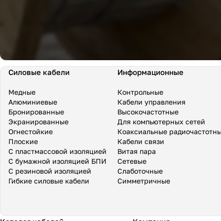
Силовые кабели
Информационные
Медные
Контрольные
Алюминиевые
Кабели управления
Бронированные
Высокочастотные
Экранированные
Для компьютерных сетей
Огнестойкие
Коаксиальные радиочастотн
Плоские
Кабели связи
С пластмассовой изоляцией
Витая пара
С бумажной изоляцией БПИ
Сетевые
С резиновой изоляцией
Слаботочные
Гибкие силовые кабели
Симметричные