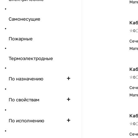
Мат
Самонесущие
Каб
0
Пожарные
Сеч
Мат
Термоэлектродные
Каб
0
По назначению
Сеч
Мат
По свойствам
Каб
По исполнению
0
Сеч