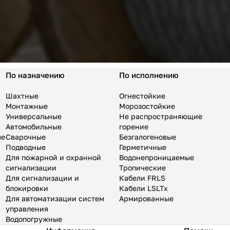
По назначению
По исполнению
Шахтные
Огнестойкие
Монтажные
Морозостойкие
Универсальные
Не распространяющие
Автомобильные
горение
ые
Сварочные
Безгалогеновые
Подводные
Герметичные
Для пожарной и охранной
Водонепроницаемые
сигнализации
Тропические
Для сигнализации и
Кабели FRLS
блокировки
Кабели LSLTx
Для автоматизации систем
Армированные
управления
Водопогружные