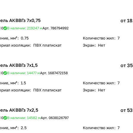
ель АКВВГз 7х0,75
от 18
0
В наличии: 219247
м
Арт.
786794992
ение, мм²
:
0.75
Количество жил
:
7
ериал изоляции
:
ПВХ платискат
Экран
:
Нет
ель АКВВГз 7х1,5
от 35
0
В наличии: 14477
м
Арт.
1687472158
ение, мм²
:
1.5
Количество жил
:
7
ериал изоляции
:
ПВХ платискат
Экран
:
Нет
ель АКВВГз 7х2,5
от 53
0
В наличии: 14582
м
Арт.
0638126797
ение, мм²
:
2.5
Количество жил
:
7