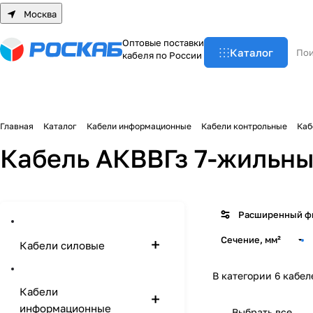
Москва
О
п
т
о
в
ы
е
п
о
с
т
а
в
к
и
Каталог
к
а
б
е
л
я
п
о
Р
о
с
с
и
и
Главная
Каталог
Кабели информационные
Кабели контрольные
Каб
Кабель АКВВГз 7-жильн
Расширенный ф
Сечение, мм²
Кабели силовые
В категории 6 кабел
Кабели
информационные
Выбрать все