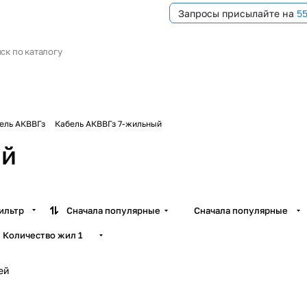
Запросы присылайте на
5
ель АКВВГз
Кабель АКВВГз 7-жильный
ый
ильтр
Сначала популярные
Сначала популярные
Количество жил
1
ей