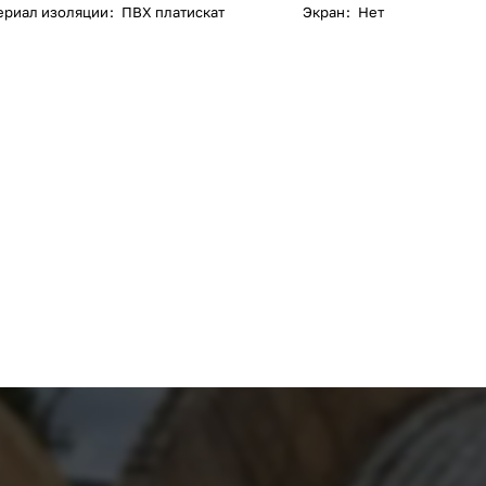
ериал изоляции
:
ПВХ платискат
Экран
:
Нет