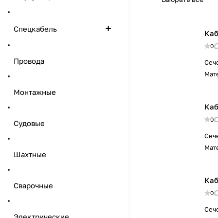
Спецкабель
Каб
0
Провода
Сеч
Мат
Монтажные
Каб
0
Судовые
Сеч
Мат
Шахтные
Каб
Сварочные
0
Сеч
Электрические