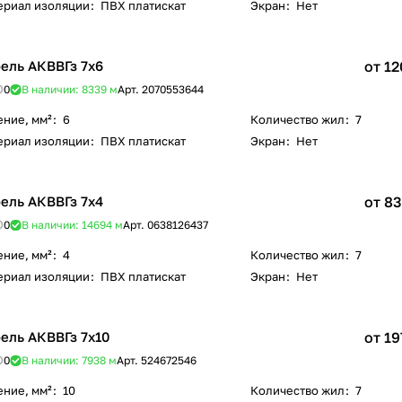
ериал изоляции
:
ПВХ платискат
Экран
:
Нет
ель АКВВГз 7х6
от 12
0
В наличии: 8339
м
Арт.
2070553644
ение, мм²
:
6
Количество жил
:
7
ериал изоляции
:
ПВХ платискат
Экран
:
Нет
ель АКВВГз 7х4
от 83
0
В наличии: 14694
м
Арт.
0638126437
ение, мм²
:
4
Количество жил
:
7
ериал изоляции
:
ПВХ платискат
Экран
:
Нет
ель АКВВГз 7х10
от 19
0
В наличии: 7938
м
Арт.
524672546
ение, мм²
:
10
Количество жил
:
7