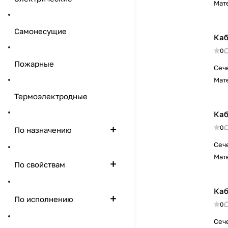
Мат
Самонесущие
Каб
0
Пожарные
Сеч
Мат
Термоэлектродные
Каб
0
По назначению
Сеч
Мат
По свойствам
Каб
По исполнению
0
Сеч