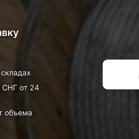
авку
 складах
 СНГ от 24
т объема