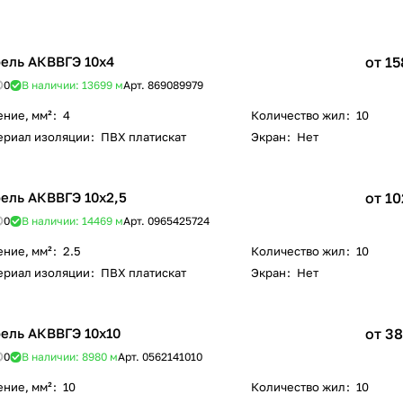
ель АКВВГЭ 10х4
от 15
0
В наличии: 13699
м
Арт.
869089979
ение, мм²
:
4
Количество жил
:
10
ериал изоляции
:
ПВХ платискат
Экран
:
Нет
ель АКВВГЭ 10х2,5
от 10
0
В наличии: 14469
м
Арт.
0965425724
ение, мм²
:
2.5
Количество жил
:
10
ериал изоляции
:
ПВХ платискат
Экран
:
Нет
ель АКВВГЭ 10х10
от 38
0
В наличии: 8980
м
Арт.
0562141010
ение, мм²
:
10
Количество жил
:
10