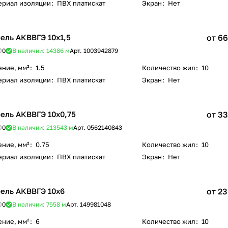
ериал изоляции
:
ПВХ платискат
Экран
:
Нет
ель АКВВГЭ 10х1,5
от 66
0
В наличии: 14386
м
Арт.
1003942879
ение, мм²
:
1.5
Количество жил
:
10
ериал изоляции
:
ПВХ платискат
Экран
:
Нет
ель АКВВГЭ 10х0,75
от 33
0
В наличии: 213543
м
Арт.
0562140843
ение, мм²
:
0.75
Количество жил
:
10
ериал изоляции
:
ПВХ платискат
Экран
:
Нет
ель АКВВГЭ 10х6
от 23
0
В наличии: 7558
м
Арт.
149981048
ение, мм²
:
6
Количество жил
:
10