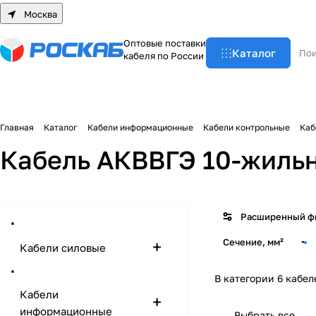
Москва
О
п
т
о
в
ы
е
п
о
с
т
а
в
к
и
Каталог
к
а
б
е
л
я
п
о
Р
о
с
с
и
и
Главная
Каталог
Кабели информационные
Кабели контрольные
Каб
Кабель АКВВГЭ 10-жиль
Расширенный ф
Сечение, мм²
Кабели силовые
В категории 6 кабел
Кабели
информационные
Выбрать все