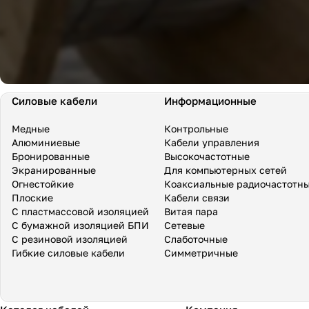
Силовые кабели
Информационные
Медные
Контрольные
Алюминиевые
Кабели управления
Бронированные
Высокочастотные
Экранированные
Для компьютерных сетей
Огнестойкие
Коаксиальные радиочастотн
Плоские
Кабели связи
С пластмассовой изоляцией
Витая пара
С бумажной изоляцией БПИ
Сетевые
С резиновой изоляцией
Слаботочные
Гибкие силовые кабели
Симметричные