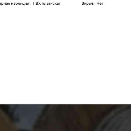
ериал изоляции
:
ПВХ платискат
Экран
:
Нет