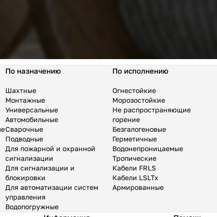
По назначению
По исполнению
Шахтные
Огнестойкие
Монтажные
Морозостойкие
Универсальные
Не распространяющие
Автомобильные
горение
ые
Сварочные
Безгалогеновые
Подводные
Герметичные
Для пожарной и охранной
Водонепроницаемые
сигнализации
Тропические
Для сигнализации и
Кабели FRLS
блокировки
Кабели LSLTx
Для автоматизации систем
Армированные
управления
Водопогружные