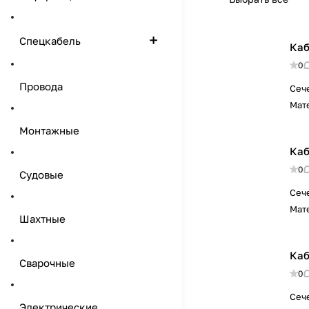
Спецкабель
Каб
0
Провода
Сеч
Мат
Монтажные
Каб
0
Судовые
Сеч
Мат
Шахтные
Каб
Сварочные
0
Сеч
Электрические