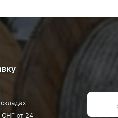
авку
 складах
 СНГ от 24