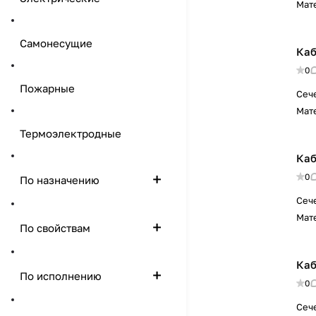
Мат
Самонесущие
Каб
0
Пожарные
Сеч
Мат
Термоэлектродные
Каб
0
По назначению
Сеч
Мат
По свойствам
Каб
По исполнению
0
Сеч