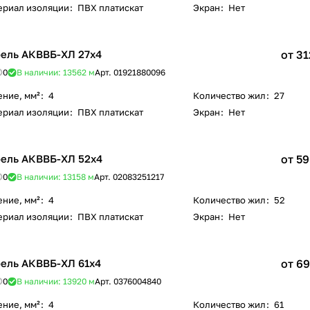
ериал изоляции
:
ПВХ платискат
Экран
:
Нет
ель АКВВБ-ХЛ 27х4
от 31
0
В наличии: 13562
м
Арт.
01921880096
ение, мм²
:
4
Количество жил
:
27
ериал изоляции
:
ПВХ платискат
Экран
:
Нет
ель АКВВБ-ХЛ 52х4
от 59
0
В наличии: 13158
м
Арт.
02083251217
ение, мм²
:
4
Количество жил
:
52
ериал изоляции
:
ПВХ платискат
Экран
:
Нет
ель АКВВБ-ХЛ 61х4
от 69
0
В наличии: 13920
м
Арт.
0376004840
ение, мм²
:
4
Количество жил
:
61