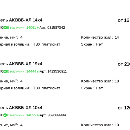
ель АКВВБ-ХЛ 14х4
от 16
0
В наличии: 14061
м
Арт.
031587342
ение, мм²
:
4
Количество жил
:
14
ериал изоляции
:
ПВХ платискат
Экран
:
Нет
ель АКВВБ-ХЛ 19х4
от 21
0
В наличии: 14444
м
Арт.
1413536911
ение, мм²
:
4
Количество жил
:
18
ериал изоляции
:
ПВХ платискат
Экран
:
Нет
ель АКВВБ-ХЛ 10х4
от 12
0
В наличии: 14092
м
Арт.
869089984
ение, мм²
:
4
Количество жил
:
10