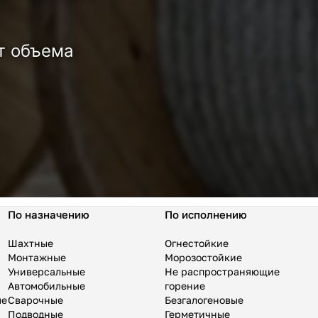
т объема
По назначению
По исполнению
Шахтные
Огнестойкие
Монтажные
Морозостойкие
Универсальные
Не распространяющие
Автомобильные
горение
ые
Сварочные
Безгалогеновые
Подводные
Герметичные