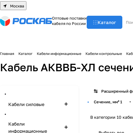
Москва
О
п
т
о
в
ы
е
п
о
с
т
а
в
к
и
Каталог
к
а
б
е
л
я
п
о
Р
о
с
с
и
и
Главная
Каталог
Кабели информационные
Кабели контрольные
Каб
Кабель АКВВБ-ХЛ сечени
Расширенный ф
Сечение, мм²
1
Кабели силовые
В категории 10 кабе
Кабели
информационные
Выбрать все