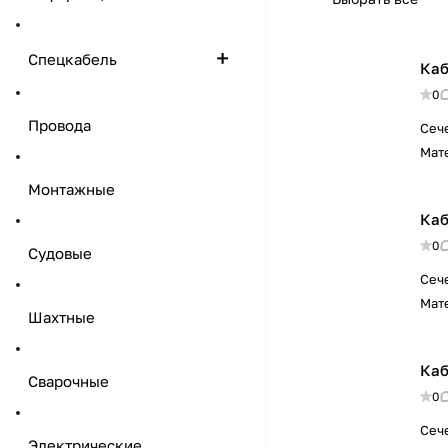
Спецкабель
Каб
0
Провода
Сеч
Мат
Монтажные
Каб
0
Судовые
Сеч
Мат
Шахтные
Каб
Сварочные
0
Сеч
Электрические