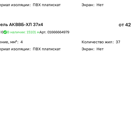
ериал изоляции
:
ПВХ платискат
Экран
:
Нет
ель АКВВБ-ХЛ 37х4
от 42
0
В наличии: 15101
м
Арт.
01666664979
ение, мм²
:
4
Количество жил
:
37
ериал изоляции
:
ПВХ платискат
Экран
:
Нет