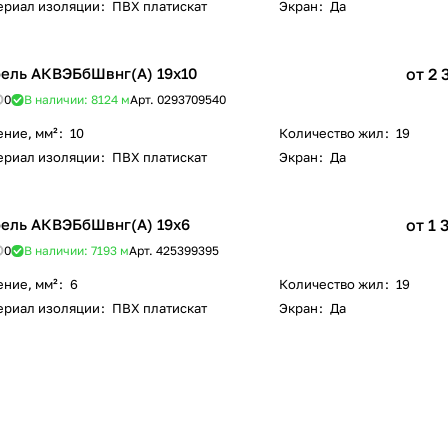
ериал изоляции
:
ПВХ платискат
Экран
:
Да
ель АКВЭБбШвнг(А) 19х10
от 2 
0
В наличии: 8124
м
Арт.
0293709540
ение, мм²
:
10
Количество жил
:
19
ериал изоляции
:
ПВХ платискат
Экран
:
Да
ель АКВЭБбШвнг(А) 19х6
от 1 
0
В наличии: 7193
м
Арт.
425399395
ение, мм²
:
6
Количество жил
:
19
ериал изоляции
:
ПВХ платискат
Экран
:
Да