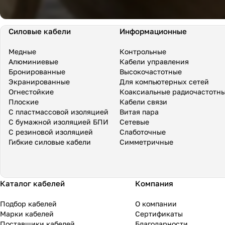
Силовые кабели
Информационные
Медные
Контрольные
Алюминиевые
Кабели управления
Бронированные
Высокочастотные
Экранированные
Для компьютерных сетей
Огнестойкие
Коаксиальные радиочастотн
Плоские
Кабели связи
С пластмассовой изоляцией
Витая пара
С бумажной изоляцией БПИ
Сетевые
С резиновой изоляцией
Слаботочные
Гибкие силовые кабели
Симметричные
Каталог кабелей
Компания
Подбор кабелей
О компании
Марки кабелей
Сертификаты
Поставщики кабелей
Благодарности