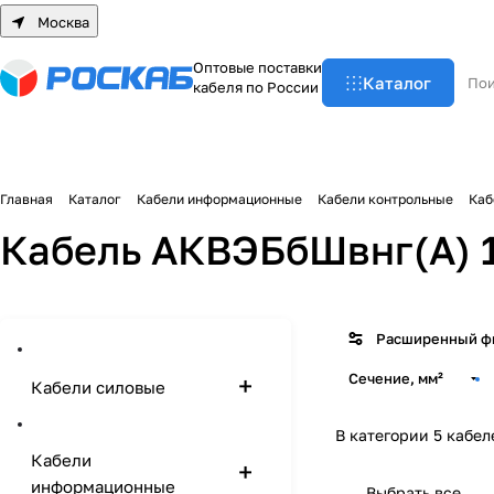
Москва
О
п
т
о
в
ы
е
п
о
с
т
а
в
к
и
Каталог
к
а
б
е
л
я
п
о
Р
о
с
с
и
и
Главная
Каталог
Кабели информационные
Кабели контрольные
Каб
Кабель АКВЭБбШвнг(А) 
Расширенный ф
Сечение, мм²
Кабели силовые
В категории 5 кабел
Кабели
информационные
Выбрать все