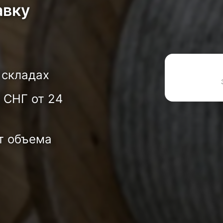
авку
 складах
 СНГ от 24
т объема