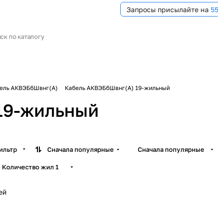
Запросы присылайте на
5
ель АКВЭБбШвнг(А)
Кабель АКВЭБбШвнг(А) 19-жильный
19-жильный
ильтр
Сначала популярные
Сначала популярные
Количество жил
1
ей