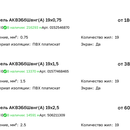
ель АКВЭБбШвнг(А) 19х0,75
от 18
0
В наличии: 216293
м
Арт.
0152546870
ение, мм²
:
0.75
Количество жил
:
19
ериал изоляции
:
ПВХ платискат
Экран
:
Да
ель АКВЭБбШвнг(А) 19х1,5
от 38
0
В наличии: 13370
м
Арт.
01577468465
ение, мм²
:
1.5
Количество жил
:
19
ериал изоляции
:
ПВХ платискат
Экран
:
Да
ель АКВЭБбШвнг(А) 19х2,5
от 60
0
В наличии: 14591
м
Арт.
506211309
ение, мм²
:
2.5
Количество жил
:
19