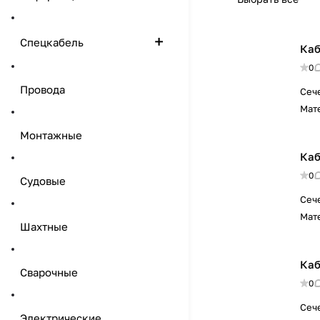
Спецкабель
Каб
0
Провода
Сеч
Мат
Монтажные
Каб
0
Судовые
Сеч
Мат
Шахтные
Каб
Сварочные
0
Сеч
Электрические