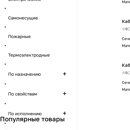
Мат
Самонесущие
Каб
0
Пожарные
Сеч
Мат
Термоэлектродные
Каб
0
По назначению
Сеч
Мат
По свойствам
По исполнению
Популярные товары