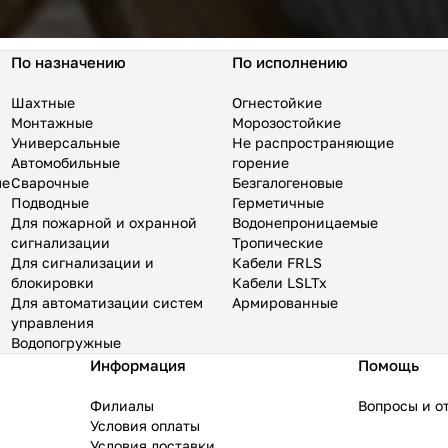
По назначению
По исполнению
Шахтные
Огнестойкие
Монтажные
Морозостойкие
Универсальные
Не распространяющие
Автомобильные
горение
ые
Сварочные
Безгалогеновые
Подводные
Герметичные
Для пожарной и охранной
Водонепроницаемые
сигнализации
Тропические
Для сигнализации и
Кабели FRLS
блокировки
Кабели LSLTx
Для автоматизации систем
Армированные
управления
Водопогружные
Информация
Помощь
Филиалы
Вопросы и о
Условия оплаты
Условия доставки