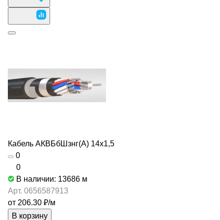
Кабель АКВБбШзнг(А) 14х1,5
0
0
В наличии: 13686
м
Арт.
0656587913
от 206.30 ₽/
м
В корзину