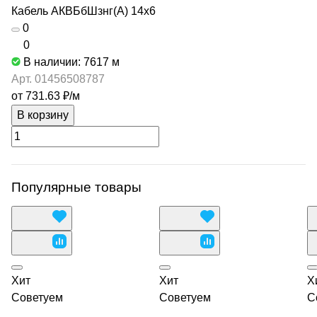
Кабель АКВБбШзнг(А) 14х6
0
0
В наличии: 7617
м
Арт.
01456508787
от 731.63 ₽/
м
В корзину
Популярные товары
Хит
Хит
Х
Советуем
Советуем
С