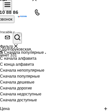
10 88 86
 звонок
rscable.r
Фильтр
л Долгоруковская,
Сначала популярные
бинет 331
С начала алфавита
С конца алфавита
Сначала непопулярные
Сначала популярные
Сначала дешевые
Сначала дорогие
Сначала недоступные
Сначала доступные
Цена