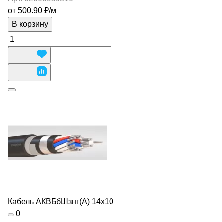
от 500.90 ₽/
м
В корзину
Кабель АКВБбШзнг(А) 14х10
0