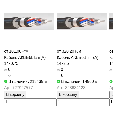
от 101.06 ₽/
м
от 320.20 ₽/
м
о
Кабель АКВБбШзнг(А)
Кабель АКВБбШзнг(А)
К
14х0,75
14х2,5
1
0
0
0
0
В наличии: 213439
м
В наличии: 14960
м
Арт.
727927577
Арт.
828684128
А
В корзину
В корзину