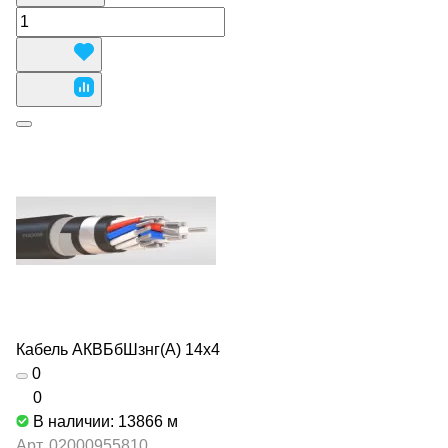
Кабель АКВБбШзнг(А) 14х4
0
0
В наличии: 13866
м
Арт.
02000955810