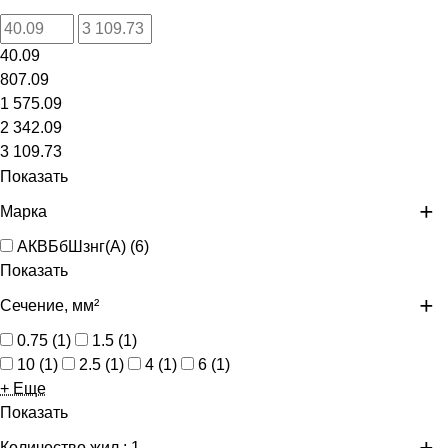
40.09
807.09
1 575.09
2 342.09
3 109.73
Показать
Марка
АКВБбШзнг(А)
(
6
)
Показать
Сечение, мм²
0.75
(
1
)
1.5
(
1
)
10
(
1
)
2.5
(
1
)
4
(
1
)
6
(
1
)
+ Еще
Показать
Количество жил
: 1