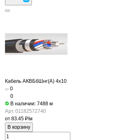
Кабель АКВБбШнг(А) 4х10
0
0
В наличии: 7488
м
Арт.
01182572740
от 83.45 ₽/
м
В корзину