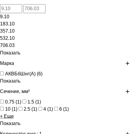
9.10
183.10
357.10
532.10
706.03
Показать
Марка
АКВБбШнг(А)
(
6
)
Показать
Сечение, мм²
0.75
(
1
)
1.5
(
1
)
10
(
1
)
2.5
(
1
)
4
(
1
)
6
(
1
)
+ Еще
Показать
Количество жил
: 1