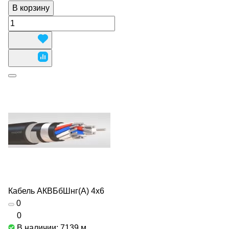
В корзину
Кабель АКВБбШнг(А) 4х6
0
0
В наличии: 7139
м