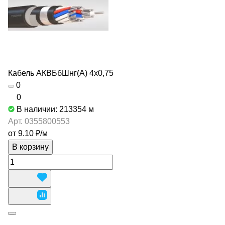
Кабель АКВБбШнг(А) 4х0,75
0
0
В наличии: 213354
м
Арт.
0355800553
от 9.10 ₽/
м
В корзину