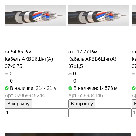
от 54.65 ₽/
м
от 117.77 ₽/
м
о
Кабель АКВБбШнг(А)
Кабель АКВБбШнг(А)
К
37х0,75
37х1,5
3
0
0
0
0
В наличии: 214421
м
В наличии: 14573
м
Арт.
02069949244
Арт.
658934146
А
В корзину
В корзину