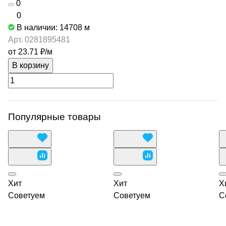
0
0
В наличии: 14708
м
Арт.
0281895481
от 23.71 ₽/
м
В корзину
Популярные товары
Хит
Хит
Х
Советуем
Советуем
С