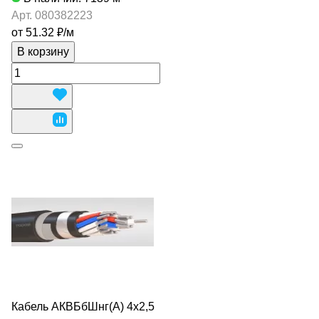
Арт.
080382223
от 51.32 ₽/
м
В корзину
Кабель АКВБбШнг(А) 4х2,5