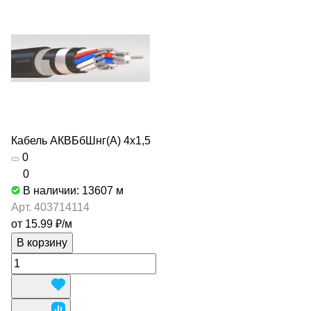
Кабель АКВБбШнг(А) 4х1,5
0
0
В наличии: 13607
м
Арт.
403714114
от 15.99 ₽/
м
В корзину