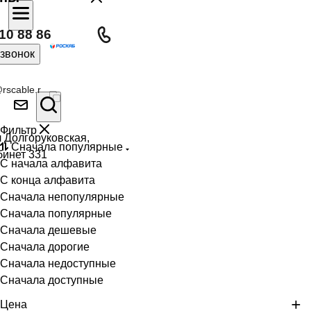
10 88 86
 звонок
rscable.r
Фильтр
л Долгоруковская,
Сначала популярные
бинет 331
С начала алфавита
С конца алфавита
Сначала непопулярные
Сначала популярные
Сначала дешевые
Сначала дорогие
Сначала недоступные
Сначала доступные
Цена