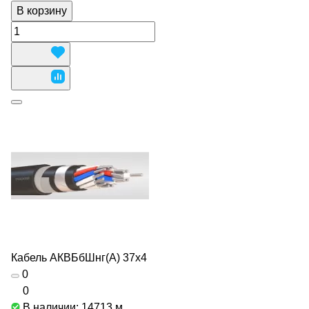
В корзину
Кабель АКВБбШнг(А) 37х4
0
0
В наличии: 14713
м