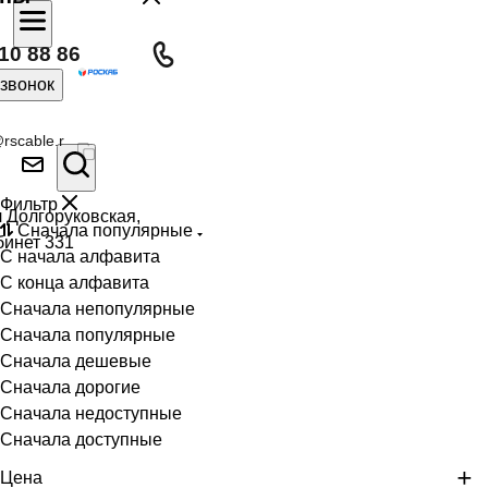
10 88 86
 звонок
rscable.r
Фильтр
л Долгоруковская,
Сначала популярные
бинет 331
С начала алфавита
С конца алфавита
Сначала непопулярные
Сначала популярные
Сначала дешевые
Сначала дорогие
Сначала недоступные
Сначала доступные
Цена