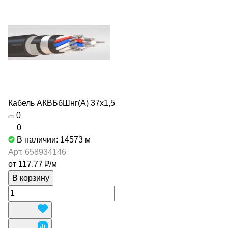
Кабель АКВБбШнг(А) 37х1,5
0
0
В наличии: 14573
м
Арт.
658934146
от 117.77 ₽/
м
В корзину