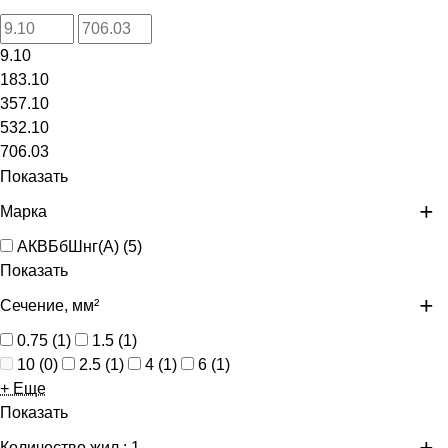
9.10
183.10
357.10
532.10
706.03
Показать
Марка
АКВБбШнг(А)
(
5
)
Показать
Сечение, мм²
0.75
(
1
)
1.5
(
1
)
10
(
0
)
2.5
(
1
)
4
(
1
)
6
(
1
)
+ Еще
Показать
Количество жил
: 1