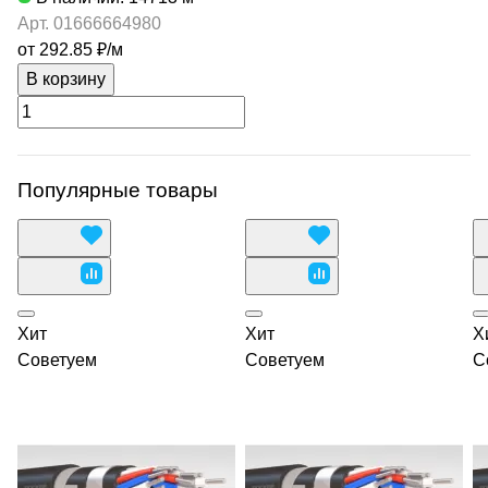
Арт.
01666664980
от 292.85 ₽/
м
В корзину
Популярные товары
Хит
Хит
Х
Советуем
Советуем
С