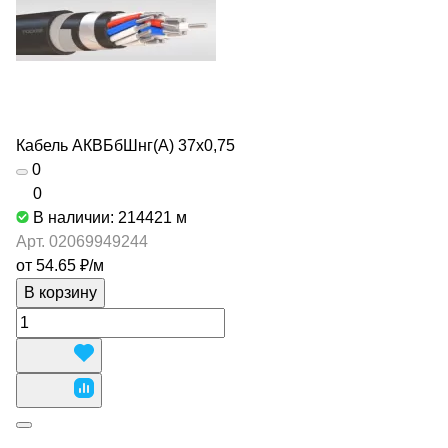
Кабель АКВБбШнг(А) 37х0,75
0
0
В наличии: 214421
м
Арт.
02069949244
от 54.65 ₽/
м
В корзину