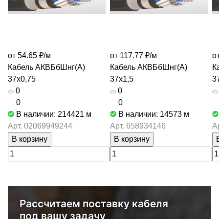
от 54.65 ₽/
м
от 117.77 ₽/
м
о
Кабель АКВБбШнг(А)
Кабель АКВБбШнг(А)
К
37х0,75
37х1,5
3
0
0
0
0
В наличии: 214421
м
В наличии: 14573
м
Арт.
02069949244
Арт.
658934146
А
В корзину
В корзину
Рассчитаем поставку кабеля
под вашу задачу