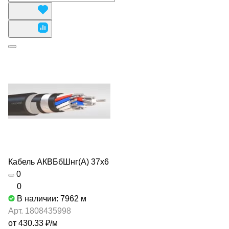
Кабель АКВБбШнг(А) 37х6
0
0
В наличии: 7962
м
Арт.
1808435998
от 430.33 ₽/
м