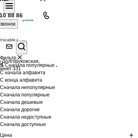
10 88 86
 звонок
rscable.r
Фильтр
л Долгоруковская,
Сначала популярные
бинет 331
С начала алфавита
С конца алфавита
Сначала непопулярные
Сначала популярные
Сначала дешевые
Сначала дорогие
Сначала недоступные
Сначала доступные
Цена