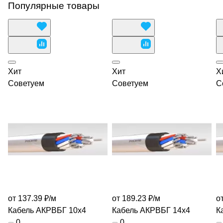
Популярные товары
Хит
Хит
Х
Советуем
Советуем
С
от 137.39 ₽/
м
от 189.23 ₽/
м
о
Кабель АКРВБГ 10х4
Кабель АКРВБГ 14х4
К
0
0