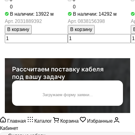
0
0
В наличии: 13922
м
В наличии: 14292
м
Арт.
2031889392
Арт.
0838156398
А
В корзину
В корзину
Рассчитаем поставку кабеля
под вашу задачу
Загружаем форму заявки...
Главная
Каталог
Корзина
Избранные
Кабинет