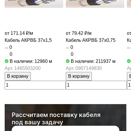
от 171.14 ₽/
м
от 79.42 ₽/
м
о
Кабель АКРВБ 37х1,5
Кабель АКРВБ 37х0,75
К
0
0
0
0
В наличии: 12960
м
В наличии: 211937
м
Арт.
1465503200
Арт.
0907149830
А
В корзину
В корзину
Рассчитаем поставку кабеля
под вашу задачу