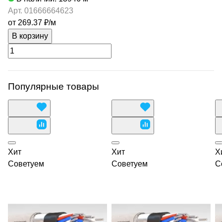
Арт.
01666664623
от 269.37 ₽/
м
В корзину
Популярные товары
Хит
Хит
Х
Советуем
Советуем
С