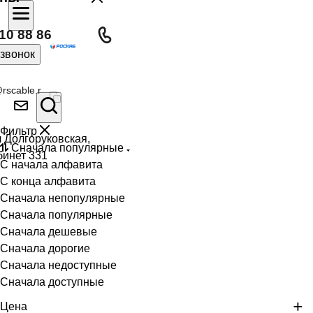
10 88 86
 звонок
rscable.r
Фильтр
л Долгоруковская,
Сначала популярные
бинет 331
С начала алфавита
С конца алфавита
Сначала непопулярные
Сначала популярные
Сначала дешевые
Сначала дорогие
Сначала недоступные
Сначала доступные
Цена