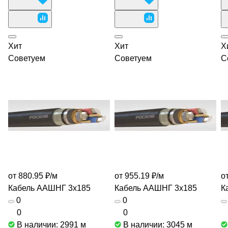
Хит
Хит
Х
Советуем
Советуем
С
от 880.95 ₽/
м
от 955.19 ₽/
м
о
Кабель ААШНГ 3х185
Кабель ААШНГ 3х185
К
0
0
0
0
В наличии: 2991
м
В наличии: 3045
м