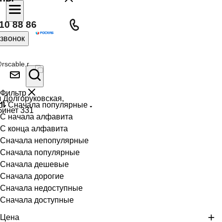
10 88 86
 звонок
rscable.r
Фильтр
л Долгоруковская,
Сначала популярные
бинет 331
С начала алфавита
С конца алфавита
Сначала непопулярные
Сначала популярные
Сначала дешевые
Сначала дорогие
Сначала недоступные
Сначала доступные
Цена