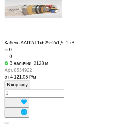
Кабель ААП2Л 1х625+2х1,5, 1 кВ
0
0
В наличии: 2128
м
Арт.
8534922
от 4 121.05 ₽/
м
В корзину