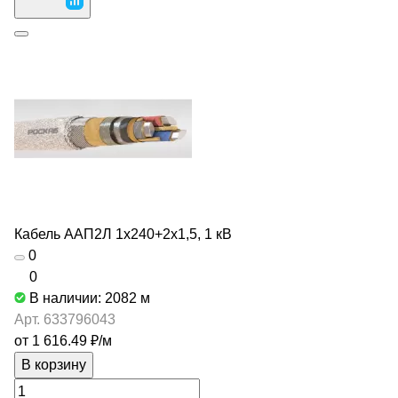
Кабель ААП2Л 1х240+2х1,5, 1 кВ
0
0
В наличии: 2082
м
Арт.
633796043
от 1 616.49 ₽/
м
В корзину