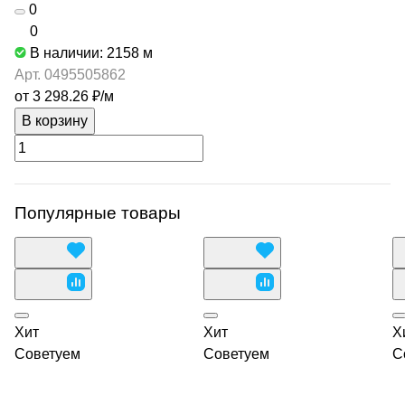
0
0
В наличии: 2158
м
Арт.
0495505862
от 3 298.26 ₽/
м
В корзину
Популярные товары
Хит
Хит
Х
Советуем
Советуем
С