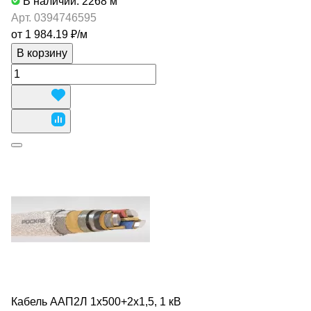
В наличии: 2268
м
Арт.
0394746595
от 1 984.19 ₽/
м
В корзину
Кабель ААП2Л 1х500+2х1,5, 1 кВ