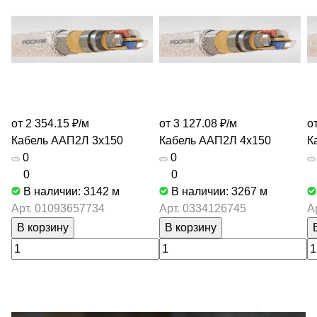
от 2 354.15 ₽/
м
от 3 127.08 ₽/
м
о
Кабель ААП2Л 3х150
Кабель ААП2Л 4х150
К
0
0
0
0
В наличии: 3142
м
В наличии: 3267
м
Арт.
01093657734
Арт.
0334126745
А
В корзину
В корзину