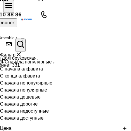
10 88 86
 звонок
rscable.r
Фильтр
л Долгоруковская,
Сначала популярные
бинет 331
С начала алфавита
С конца алфавита
Сначала непопулярные
Сначала популярные
Сначала дешевые
Сначала дорогие
Сначала недоступные
Сначала доступные
Цена