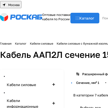
Москва
О
п
т
о
в
ы
е
п
о
с
т
а
в
к
и
Каталог
к
а
б
е
л
я
п
о
Р
о
с
с
и
и
Главная
Каталог
Кабели силовые
Кабели силовые с бумажной изоля
Кабель ААП2Л сечение 1
Расширенный ф
Сечение, мм²
1
Кабели силовые
В категории 7 кабел
Кабели
информационные
Выбрать все