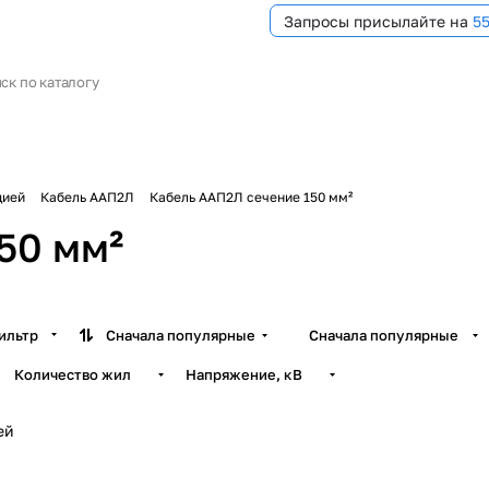
Запросы присылайте на
5
цией
Кабель ААП2Л
Кабель ААП2Л сечение 150 мм²
50 мм²
ильтр
Сначала популярные
Сначала популярные
Количество жил
Напряжение, кВ
ей