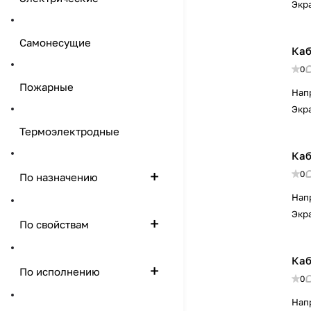
Экр
Самонесущие
Каб
0
Пожарные
Нап
Экр
Термоэлектродные
Каб
0
По назначению
Нап
Экр
По свойствам
Каб
По исполнению
0
Нап