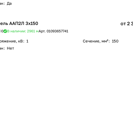
ан
:
Да
ель ААП2Л 3х150
от 2 
0
В наличии: 2961
м
Арт.
01093657741
ряжение, кВ
:
1
Сечение, мм²
:
150
ан
:
Нет