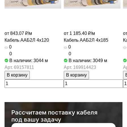
от 843.07 ₽/
м
от 1 185.40 ₽/
м
о
Кабель ААБ2Л 4х120
Кабель ААБ2Л 4х185
К
0
0
0
0
В наличии: 3044
м
В наличии: 3049
м
Арт.
69157811
Арт.
169914423
А
В корзину
В корзину
Рассчитаем поставку кабеля
под вашу задачу