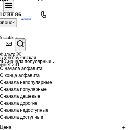
10 88 86
 звонок
rscable.r
Фильтр
л Долгоруковская,
Сначала популярные
бинет 331
С начала алфавита
С конца алфавита
Сначала непопулярные
Сначала популярные
Сначала дешевые
Сначала дорогие
Сначала недоступные
Сначала доступные
Цена