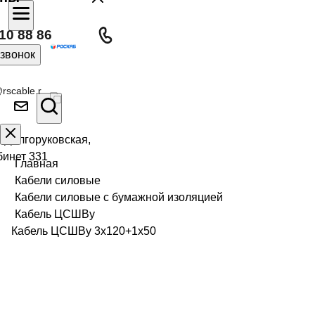
10 88 86
 звонок
rscable.r
л Долгоруковская,
бинет 331
Главная
Кабели силовые
Кабели силовые с бумажной изоляцией
Кабель ЦСШВу
Кабель ЦСШВу 3х120+1х50