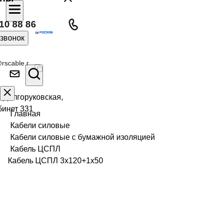
10 88 86
 звонок
rscable.r
л Долгоруковская,
бинет 331
Главная
Кабели силовые
Кабели силовые с бумажной изоляцией
Кабель ЦСПЛ
Кабель ЦСПЛ 3х120+1х50