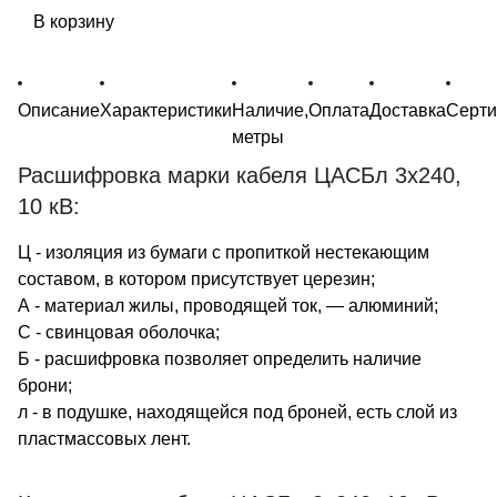
В корзину
Описание
Характеристики
Наличие,
Оплата
Доставка
Серт
метры
Расшифровка марки кабеля ЦАСБл 3х240,
10 кВ:
Ц - изоляция из бумаги с пропиткой нестекающим
составом, в котором присутствует церезин;
А - материал жилы, проводящей ток, — алюминий;
С - свинцовая оболочка;
Б - расшифровка позволяет определить наличие
брони;
л - в подушке, находящейся под броней, есть слой из
пластмассовых лент.