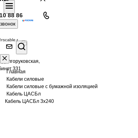
10 88 86
 звонок
rscable.r
л Долгоруковская,
бинет 331
Главная
Кабели силовые
Кабели силовые с бумажной изоляцией
Кабель ЦАСБл
Кабель ЦАСБл 3х240