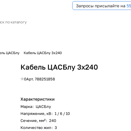
Запросы присылайте на
5
ель ЦАСБлу
Кабель ЦАСБлу 3х240
Кабель ЦАСБлу 3х240
0
Арт.
788251858
Характеристики
Марка
:
ЦАСБлу
Напряжение, кВ
:
1 / 6 / 10
Сечение, мм²
:
240
Количество жил
:
3