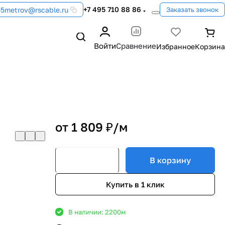
+7 495 710 88 86
55metrov@rscable.ru
Заказать звонок
Войти
Сравнение
от 1 809 ₽/
м
В корзину
Купить в 1 клик
В наличии: 2200
м