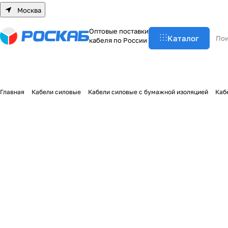
Москва
О
п
т
о
в
ы
е
п
о
с
т
а
в
к
и
Каталог
к
а
б
е
л
я
п
о
Р
о
с
с
и
и
Главная
Кабели силовые
Кабели силовые с бумажной изоляцией
Каб