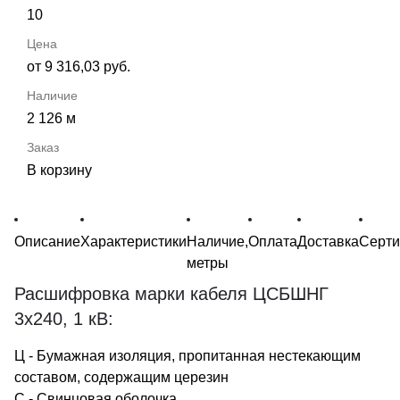
10
от 9 316,03 руб.
2 126 м
В корзину
Описание
Характеристики
Наличие,
Оплата
Доставка
Серт
метры
Расшифровка марки кабеля ЦСБШНГ
3х240, 1 кВ:
Ц - Бумажная изоляция, пропитанная нестекающим
составом, содержащим церезин
С - Свинцовая оболочка