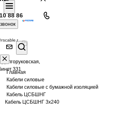
10 88 86
 звонок
rscable.r
л Долгоруковская,
бинет 331
Главная
Кабели силовые
Кабели силовые с бумажной изоляцией
Кабель ЦСБШНГ
Кабель ЦСБШНГ 3х240