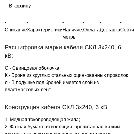
В корзину
Описание
Характеристики
Наличие,
Оплата
Доставка
Серт
метры
Расшифровка марки кабеля СКЛ 3х240, 6
кВ:
С - Свинцовая оболочка
К - Броня из круглых стальных оцинкованных проволок
л - В подушке под броней имеется слой из
пластмассовых лент
Конструкция кабеля СКЛ 3х240, 6 кВ
1. Медная токопроводящая жила;
2. Фазная бумажная изоляция, пропитанная вязким
или нестекающим изоляционным пропиточным