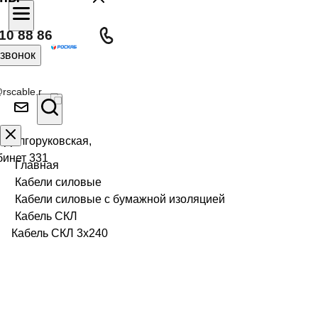
10 88 86
 звонок
rscable.r
л Долгоруковская,
бинет 331
Главная
Кабели силовые
Кабели силовые с бумажной изоляцией
Кабель СКЛ
Кабель СКЛ 3х240