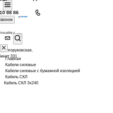
10 88 86
 звонок
rscable.r
л Долгоруковская,
бинет 331
Главная
Кабели силовые
Кабели силовые с бумажной изоляцией
Кабель СКЛ
Кабель СКЛ 3х240