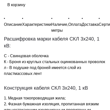
В корзину
Описание
Характеристики
Наличие,
Оплата
Доставка
Серт
метры
Расшифровка марки кабеля СКЛ 3х240, 1
кВ:
С - Свинцовая оболочка
К - Броня из круглых стальных оцинкованных проволок
л - В подушке под броней имеется слой из
пластмассовых лент
Конструкция кабеля СКЛ 3х240, 1 кВ
1. Медная токопроводящая жила;
2. Фазная бумажная изоляция, пропитанная вязким
или нестекающим изоляционным пропиточным