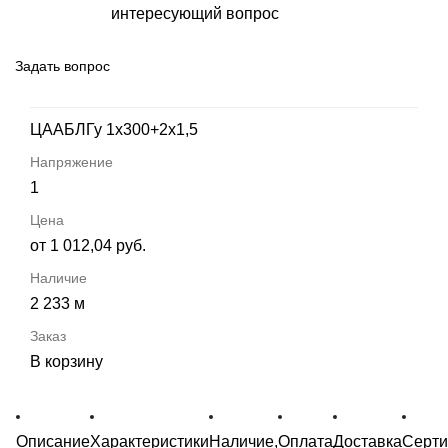
интересующий вопрос
Задать вопрос
ЦААБЛГу 1х300+2х1,5
1
от 1 012,04 руб.
2 233 м
В корзину
Описание
Характеристики
Наличие,
Оплата
Доставка
Серт