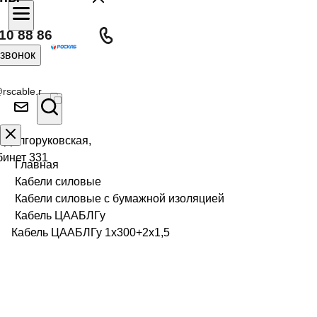
10 88 86
 звонок
rscable.r
л Долгоруковская,
бинет 331
Главная
Кабели силовые
Кабели силовые с бумажной изоляцией
Кабель ЦААБЛГу
Кабель ЦААБЛГу 1х300+2х1,5