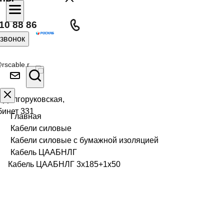
10 88 86
 звонок
rscable.r
л Долгоруковская,
бинет 331
Главная
Кабели силовые
Кабели силовые с бумажной изоляцией
Кабель ЦААБНЛГ
Кабель ЦААБНЛГ 3х185+1х50