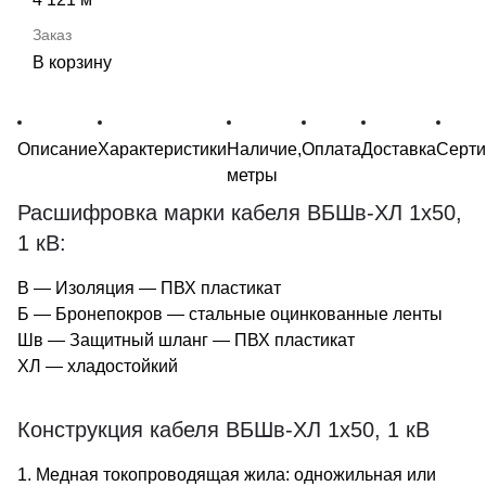
В корзину
Описание
Характеристики
Наличие,
Оплата
Доставка
Серт
метры
Расшифровка марки кабеля ВБШв-ХЛ 1х50,
1 кВ:
В — Изоляция — ПВХ пластикат
Б — Бронепокров — стальные оцинкованные ленты
Шв — Защитный шланг — ПВХ пластикат
ХЛ — хладостойкий
Конструкция кабеля ВБШв-ХЛ 1х50, 1 кВ
1. Медная токопроводящая жила: одножильная или