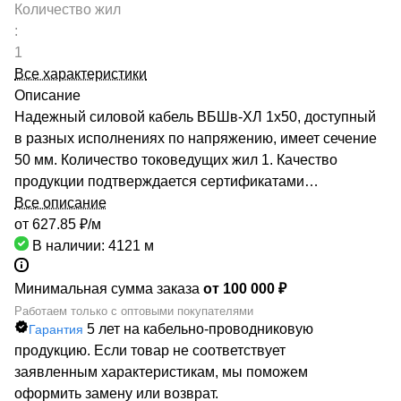
Количество жил
:
1
Все характеристики
Описание
Надежный силовой кабель ВБШв-ХЛ 1х50, доступный
в разных исполнениях по напряжению, имеет сечение
50 мм. Количество токоведущих жил 1. Качество
продукции подтверждается сертификатами
соответствия Госстандарта и производителей. Мы
Все описание
оперативно решим Вашу задачу с поставками
от 627.85 ₽/
м
кабельной продукции любых марок и любого объема.
В наличии: 4121
м
Компания РОСКАБ имеет партнерские отношения с
многими российскими предприятиями кабельно-
Минимальная сумма заказа
от 100 000 ₽
проводникой отрасли, поэтому имеет в своей
Работаем только с оптовыми покупателями
5 лет на кабельно-проводниковую
Гарантия
номенклатуре более 70000 маркоразмеров.
продукцию. Если товар не соответствует
Собственные склады по всей России позволяют
заявленным характеристикам, мы поможем
выполнять заказы из любого города нашей страны.
оформить замену или возврат.
Заказывайте силовой кабель ВБШв-ХЛ 1х50 по самым