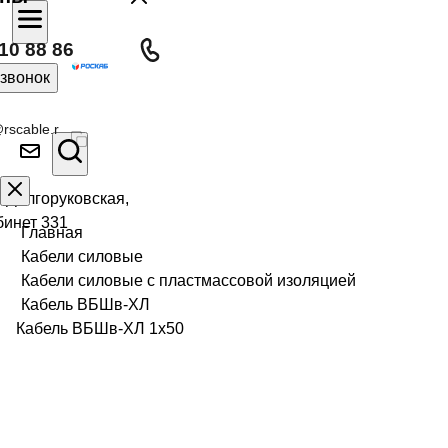
10 88 86
 звонок
rscable.r
л Долгоруковская,
бинет 331
Главная
Кабели силовые
Кабели силовые с пластмассовой изоляцией
Кабель ВБШв-ХЛ
Кабель ВБШв-ХЛ 1х50